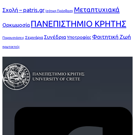
Μεταπτυχιακά
Σχολή – patris.gr
Ισότιμη Πρόσβαση
ΠΑΝΕΠΙΣΤΗΜΙΟ ΚΡΗΤΗΣ
Ορκωμοσία
Φοιτητική Ζωή
Συνέδρια
Υποτροφίες
Σεμινάρια
Παρουσιάσεις
πρωτοετείς