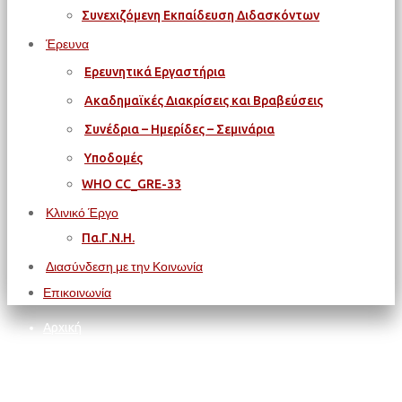
Συνεχιζόμενη Εκπαίδευση Διδασκόντων
Έρευνα
Ερευνητικά Εργαστήρια
Ακαδημαϊκές Διακρίσεις και Βραβεύσεις
Συνέδρια – Ημερίδες – Σεμινάρια
Υποδομές
WΗΟ CC_GRE-33
Κλινικό Έργο
Πα.Γ.Ν.Η.
Διασύνδεση με την Κοινωνία
Επικοινωνία
Αρχική
ΠΑΝΕΠΙΣΤΗΜΙΟ ΚΡΗΤΗΣ
Πρυτανεία Π.Κ.
Ανακοίνωση Πρυτανείας για τις φοιτητικές εκλογές