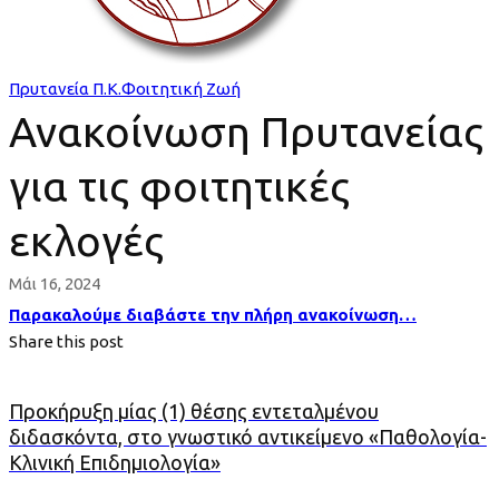
φοιτητικές
εκλογές
Πρυτανεία Π.Κ.
Φοιτητική Ζωή
Ανακοίνωση Πρυτανείας
για τις φοιτητικές
εκλογές
Μάι 16, 2024
Παρακαλούμε διαβάστε την πλήρη ανακοίνωση…
Share this post
Προκήρυξη μίας (1) θέσης εντεταλμένου
διδασκόντα, στο γνωστικό αντικείμενο «Παθολογία-
Κλινική Επιδημιολογία»