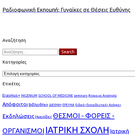
Ραδιοφωνική Εκπομπή: Γυναίκες σε Θέσεις Ευθύνης
Αναζήτηση
Search
Search
for:
Κατηγορίες
Κατηγορίες
Ετικέτες
Erasmus+
INGENIUM
SCHOOL OF MEDICINE
seminars
Άτομα με Αναπηρία
Απόφοιτοι
Βιβλιοθήκη
ΔΙΕΘΝΗ
ΕΡΕΥΝΑ
Ειδικές Εκπαιδευτικές Ανάγκες
ΘΕΣΜΟΙ - ΦΟΡΕΙΣ -
Εκδηλώσεις
Ημερίδες
ΙΑΤΡΙΚΗ ΣΧΟΛΗ
ΟΡΓΑΝΙΣΜΟΙ
Ιατρική