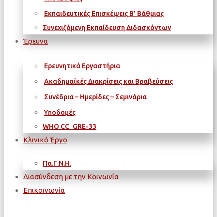
Εκπαιδευτικές Επισκέψεις Β’ Βάθμιας
Συνεχιζόμενη Εκπαίδευση Διδασκόντων
Έρευνα
Ερευνητικά Εργαστήρια
Ακαδημαϊκές Διακρίσεις και Βραβεύσεις
Συνέδρια – Ημερίδες – Σεμινάρια
Υποδομές
WΗΟ CC_GRE-33
Κλινικό Έργο
Πα.Γ.Ν.Η.
Διασύνδεση με την Κοινωνία
Επικοινωνία