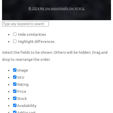
© 2024 Με την υποστήριξη της Μ.Ψ.Δ.
Hide similarities
Highlight differences
Select the fields to be shown. Others will be hidden. Drag and
drop to rearrange the order.
Image
SKU
Rating
Price
Stock
Availability
Add to cart