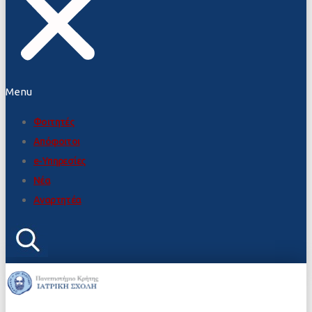
Menu
Φοιτητές
Απόφοιτοι
e-Υπηρεσίες
Νέα
Αναρτητέα