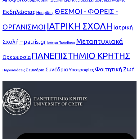
Βιβλιοθήκη
ΔΙΕΘΝΗ
ΕΡΕΥΝΑ
Ειδικές Εκπαιδευτικές Ανάγκες
ΘΕΣΜΟΙ - ΦΟΡΕΙΣ -
Εκδηλώσεις
Ημερίδες
ΙΑΤΡΙΚΗ ΣΧΟΛΗ
ΟΡΓΑΝΙΣΜΟΙ
Ιατρική
Μεταπτυχιακά
Σχολή – patris.gr
Ισότιμη Πρόσβαση
ΠΑΝΕΠΙΣΤΗΜΙΟ ΚΡΗΤΗΣ
Ορκωμοσία
Φοιτητική Ζωή
Συνέδρια
Υποτροφίες
Σεμινάρια
Παρουσιάσεις