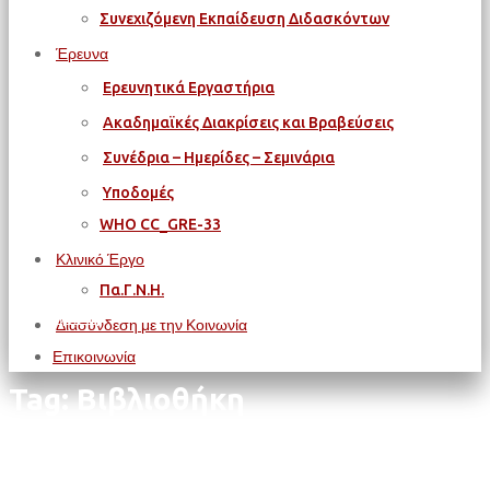
Συνεχιζόμενη Εκπαίδευση Διδασκόντων
Έρευνα
Ερευνητικά Εργαστήρια
Ακαδημαϊκές Διακρίσεις και Βραβεύσεις
Συνέδρια – Ημερίδες – Σεμινάρια
Υποδομές
WΗΟ CC_GRE-33
Κλινικό Έργο
Πα.Γ.Ν.Η.
Αρχική
Διασύνδεση με την Κοινωνία
Βιβλιοθήκη
Επικοινωνία
Tag: Βιβλιοθήκη