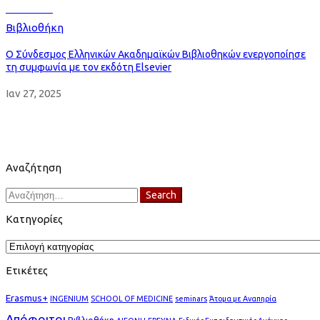
Read more
Βιβλιοθήκη
Ο Σύνδεσμος Ελληνικών Ακαδημαϊκών Βιβλιοθηκών ενεργοποίησε
τη συμφωνία με τον εκδότη Elsevier
Ιαν 27, 2025
Αναζήτηση
Search
Search
for:
Κατηγορίες
Κατηγορίες
Ετικέτες
Erasmus+
INGENIUM
SCHOOL OF MEDICINE
seminars
Άτομα με Αναπηρία
Απόφοιτοι