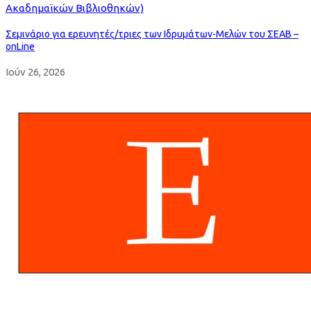
Ακαδημαϊκών Βιβλιοθηκών)
Σεμινάριο για ερευνητές/τριες των Ιδρυμάτων-Μελών του ΣΕΑΒ –
onLine
Ιούν 26, 2026