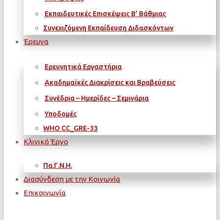
Εκπαιδευτικές Επισκέψεις Β’ Βάθμιας
Συνεχιζόμενη Εκπαίδευση Διδασκόντων
Έρευνα
Ερευνητικά Εργαστήρια
Ακαδημαϊκές Διακρίσεις και Βραβεύσεις
Συνέδρια – Ημερίδες – Σεμινάρια
Υποδομές
WΗΟ CC_GRE-33
Κλινικό Έργο
Πα.Γ.Ν.Η.
Διασύνδεση με την Κοινωνία
Επικοινωνία