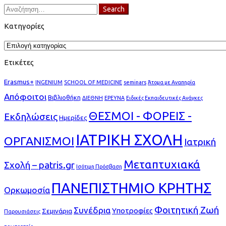
Search
Search
for:
Κατηγορίες
Κατηγορίες
Ετικέτες
Erasmus+
INGENIUM
SCHOOL OF MEDICINE
seminars
Άτομα με Αναπηρία
Απόφοιτοι
Βιβλιοθήκη
ΔΙΕΘΝΗ
ΕΡΕΥΝΑ
Ειδικές Εκπαιδευτικές Ανάγκες
ΘΕΣΜΟΙ - ΦΟΡΕΙΣ -
Εκδηλώσεις
Ημερίδες
ΙΑΤΡΙΚΗ ΣΧΟΛΗ
ΟΡΓΑΝΙΣΜΟΙ
Ιατρική
Μεταπτυχιακά
Σχολή – patris.gr
Ισότιμη Πρόσβαση
ΠΑΝΕΠΙΣΤΗΜΙΟ ΚΡΗΤΗΣ
Ορκωμοσία
Φοιτητική Ζωή
Συνέδρια
Υποτροφίες
Σεμινάρια
Παρουσιάσεις