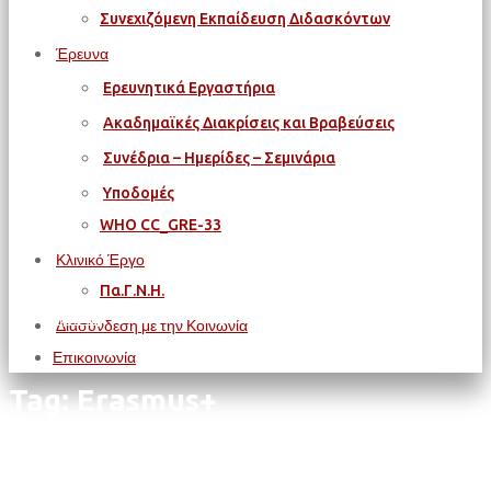
Συνεχιζόμενη Εκπαίδευση Διδασκόντων
Έρευνα
Ερευνητικά Εργαστήρια
Ακαδημαϊκές Διακρίσεις και Βραβεύσεις
Συνέδρια – Ημερίδες – Σεμινάρια
Υποδομές
WΗΟ CC_GRE-33
Κλινικό Έργο
Πα.Γ.Ν.Η.
Αρχική
Διασύνδεση με την Κοινωνία
Erasmus+
Επικοινωνία
Tag: Erasmus+