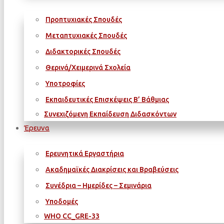
Προπτυχιακές Σπουδές
Μεταπτυχιακές Σπουδές
Διδακτορικές Σπουδές
Θερινά/Χειμερινά Σχολεία
Υποτροφίες
Εκπαιδευτικές Επισκέψεις Β’ Βάθμιας
Συνεχιζόμενη Εκπαίδευση Διδασκόντων
Έρευνα
Ερευνητικά Εργαστήρια
Ακαδημαϊκές Διακρίσεις και Βραβεύσεις
Συνέδρια – Ημερίδες – Σεμινάρια
Υποδομές
WΗΟ CC_GRE-33