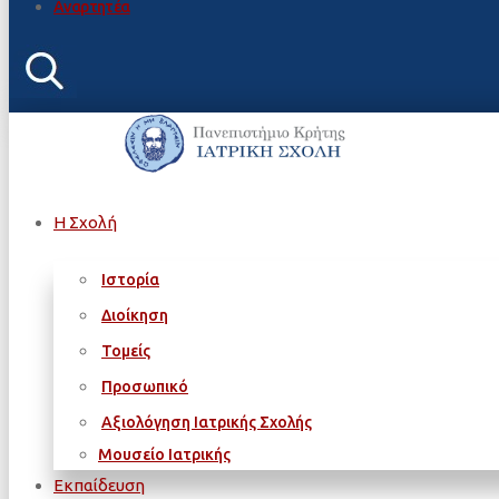
Αναρτητέα
Η Σχολή
Ιστορία
Διοίκηση
Τομείς
Προσωπικό
Αξιολόγηση Ιατρικής Σχολής
Μουσείο Ιατρικής
Εκπαίδευση