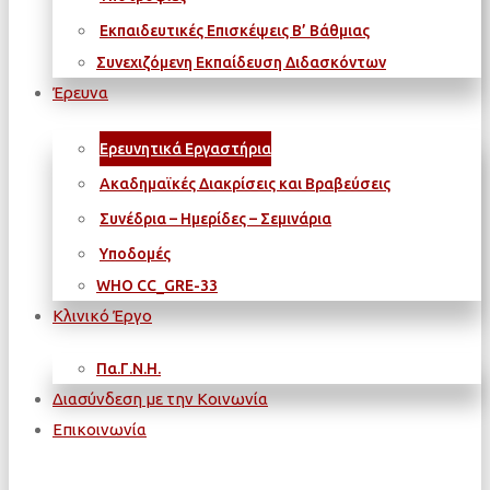
Εκπαιδευτικές Επισκέψεις Β’ Βάθμιας
Συνεχιζόμενη Εκπαίδευση Διδασκόντων
Έρευνα
Ερευνητικά Εργαστήρια
Ακαδημαϊκές Διακρίσεις και Βραβεύσεις
Συνέδρια – Ημερίδες – Σεμινάρια
Υποδομές
WΗΟ CC_GRE-33
Κλινικό Έργο
Πα.Γ.Ν.Η.
Διασύνδεση με την Κοινωνία
Επικοινωνία