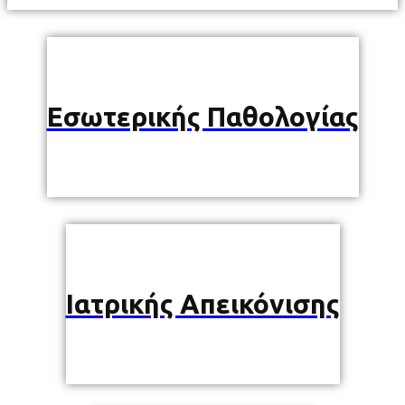
Εσωτερικής Παθολογίας
Ιατρικής Απεικόνισης