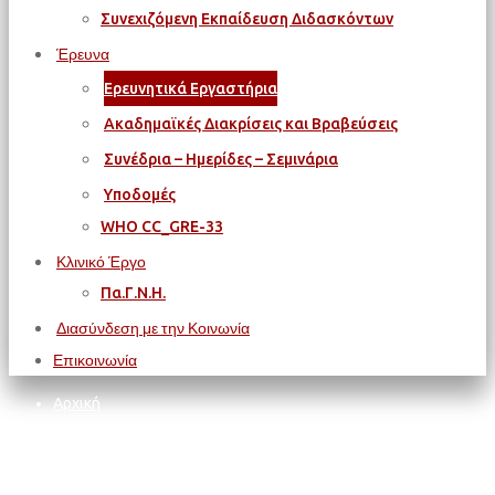
Συνεχιζόμενη Εκπαίδευση Διδασκόντων
Έρευνα
Ερευνητικά Εργαστήρια
Ακαδημαϊκές Διακρίσεις και Βραβεύσεις
Συνέδρια – Ημερίδες – Σεμινάρια
Υποδομές
WΗΟ CC_GRE-33
Κλινικό Έργο
Πα.Γ.Ν.Η.
Διασύνδεση με την Κοινωνία
Επικοινωνία
Αρχική
Έρευνα
Ερευνητικά Εργαστήρια