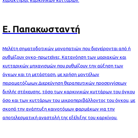
χαρακτήρας καρκινικών κυττάρων.
Ε. Παπακωσταντή
Μελέτη σηματοδοτικών μονοπατιών που διεγείρονται από ή
ρυθμίζουν ογκο-πρωτεΐνες. Κατανόηση των μοριακών και
κυτταρικών μηχανισμών που ρυθμίζουν την αύξηση των
όγκων και τη μετάσταση, με χρήση μοντέλων
πειραματόζωων.Διερεύνηση θεραπευτικών προσεγγίσεων
διπλής στόχευσης, τόσο των καρκινικών κυττάρων του όγκου
όσο και των κυττάρων του μικροπεριβάλλοντος του όγκου, με
σκοπό την ανάπτυξη καινοτόμων φαρμάκων για την
αποτελεσματική αναστολή της εξέλιξης του καρκίνου.