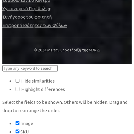
Συμβουλευτικό Κέντρο
Υγειονομική Περίθαλψη
Συνήγορος του φοιτητή
Επιτροπή Ισότητας των Φύλων
© 2024 Με την υποστήριξη της Μ.Ψ.Δ.
Hide similarities
Highlight differences
Select the fields to be shown. Others will be hidden. Drag and
drop to rearrange the order.
Image
SKU