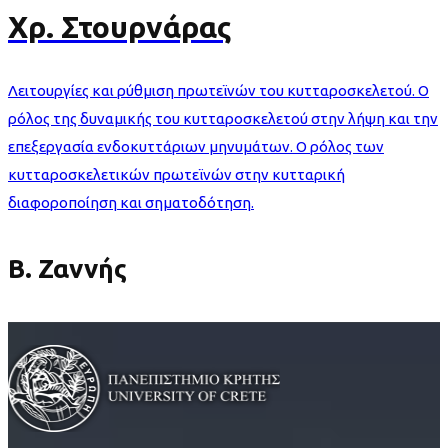
Χρ. Στουρνάρας
Λειτουργίες και ρύθμιση πρωτεϊνών του κυτταροσκελετού. Ο
ρόλος της δυναμικής του κυτταροσκελετού στην λήψη και την
επεξεργασία ενδοκυττάριων μηνυμάτων. Ο ρόλος των
κυτταροσκελετικών πρωτεϊνών στην κυτταρική
διαφοροποίηση και σηματοδότηση.
Β. Ζαννής