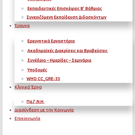
Εκπαιδευτικές Επισκέψεις Β’ Βάθμιας
Συνεχιζόμενη Εκπαίδευση Διδασκόντων
Έρευνα
Ερευνητικά Εργαστήρια
Ακαδημαϊκές Διακρίσεις και Βραβεύσεις
Συνέδρια – Ημερίδες – Σεμινάρια
Υποδομές
WΗΟ CC_GRE-33
Κλινικό Έργο
Πα.Γ.Ν.Η.
Διασύνδεση με την Κοινωνία
Επικοινωνία