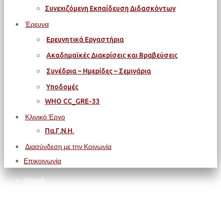
Συνεχιζόμενη Εκπαίδευση Διδασκόντων
Έρευνα
Ερευνητικά Εργαστήρια
Ακαδημαϊκές Διακρίσεις και Βραβεύσεις
Συνέδρια – Ημερίδες – Σεμινάρια
Υποδομές
WΗΟ CC_GRE-33
Κλινικό Έργο
Πα.Γ.Ν.Η.
Διασύνδεση με την Κοινωνία
Επικοινωνία
Αρχική
Έρευνα
Ερευνητικά Εργαστήρια
Εργαστήριο Βιοχημείας