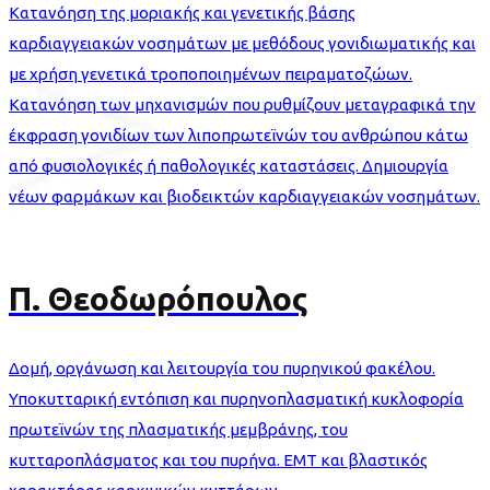
Κατανόηση της μοριακής και γενετικής βάσης
καρδιαγγειακών νοσημάτων με μεθόδους γονιδιωματικής και
με χρήση γενετικά τροποποιημένων πειραματοζώων.
Κατανόηση των μηχανισμών που ρυθμίζουν μεταγραφικά την
έκφραση γονιδίων των λιποπρωτεϊνών του ανθρώπου κάτω
από φυσιολογικές ή παθολογικές καταστάσεις. Δημιουργία
νέων φαρμάκων και βιοδεικτών καρδιαγγειακών νοσημάτων.
Π. Θεοδωρόπουλος
Δομή, οργάνωση και λειτουργία του πυρηνικού φακέλου.
Υποκυτταρική εντόπιση και πυρηνοπλασματική κυκλοφορία
πρωτεϊνών της πλασματικής μεμβράνης, του
κυτταροπλάσματος και του πυρήνα. ΕΜΤ και βλαστικός