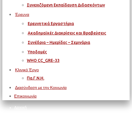
Συνεχιζόμενη Εκπαίδευση Διδασκόντων
Έρευνα
Ερευνητικά Εργαστήρια
Ακαδημαϊκές Διακρίσεις και Βραβεύσεις
Συνέδρια – Ημερίδες – Σεμινάρια
Υποδομές
WΗΟ CC_GRE-33
Κλινικό Έργο
Πα.Γ.Ν.Η.
Διασύνδεση με την Κοινωνία
Επικοινωνία
Αρχική
ΦΟΙΤΗΤΙΚΑ ΘΕΜΑΤΑ
Απόφοιτοι
Παράταση Προκήρυξης Εισαγωγής ΔΠΜΣ Εγκέφαλος και