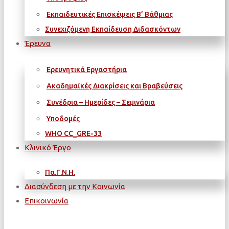
Εκπαιδευτικές Επισκέψεις Β’ Βάθμιας
Συνεχιζόμενη Εκπαίδευση Διδασκόντων
Έρευνα
Ερευνητικά Εργαστήρια
Ακαδημαϊκές Διακρίσεις και Βραβεύσεις
Συνέδρια – Ημερίδες – Σεμινάρια
Υποδομές
WΗΟ CC_GRE-33
Κλινικό Έργο
Πα.Γ.Ν.Η.
Διασύνδεση με την Κοινωνία
Επικοινωνία