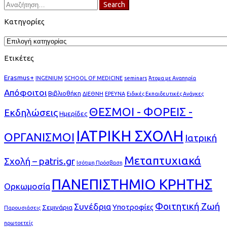
Search
Search
for:
Κατηγορίες
Κατηγορίες
Ετικέτες
Erasmus+
INGENIUM
SCHOOL OF MEDICINE
seminars
Άτομα με Αναπηρία
Απόφοιτοι
Βιβλιοθήκη
ΔΙΕΘΝΗ
ΕΡΕΥΝΑ
Ειδικές Εκπαιδευτικές Ανάγκες
ΘΕΣΜΟΙ - ΦΟΡΕΙΣ -
Εκδηλώσεις
Ημερίδες
ΙΑΤΡΙΚΗ ΣΧΟΛΗ
ΟΡΓΑΝΙΣΜΟΙ
Ιατρική
Μεταπτυχιακά
Σχολή – patris.gr
Ισότιμη Πρόσβαση
ΠΑΝΕΠΙΣΤΗΜΙΟ ΚΡΗΤΗΣ
Ορκωμοσία
Φοιτητική Ζωή
Συνέδρια
Υποτροφίες
Σεμινάρια
Παρουσιάσεις
πρωτοετείς