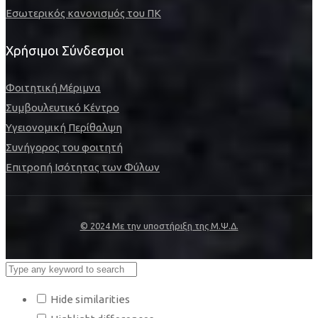
Εσωτερικός κανονισμός του ΠΚ
Χρήσιμοι Σύνδεσμοι
Φοιτητική Μέριμνα
Συμβουλευτικό Κέντρο
Υγειονομική Περίθαλψη
Συνήγορος του φοιτητή
Επιτροπή Ισότητας των Φύλων
© 2024 Με την υποστήριξη της Μ.Ψ.Δ.
Hide similarities