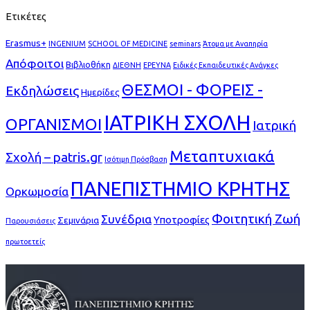
Ετικέτες
Erasmus+
INGENIUM
SCHOOL OF MEDICINE
seminars
Άτομα με Αναπηρία
Απόφοιτοι
Βιβλιοθήκη
ΔΙΕΘΝΗ
ΕΡΕΥΝΑ
Ειδικές Εκπαιδευτικές Ανάγκες
ΘΕΣΜΟΙ - ΦΟΡΕΙΣ -
Εκδηλώσεις
Ημερίδες
ΙΑΤΡΙΚΗ ΣΧΟΛΗ
ΟΡΓΑΝΙΣΜΟΙ
Ιατρική
Μεταπτυχιακά
Σχολή – patris.gr
Ισότιμη Πρόσβαση
ΠΑΝΕΠΙΣΤΗΜΙΟ ΚΡΗΤΗΣ
Ορκωμοσία
Φοιτητική Ζωή
Συνέδρια
Υποτροφίες
Σεμινάρια
Παρουσιάσεις
πρωτοετείς