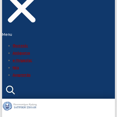
Menu
Φοιτητές
Απόφοιτοι
e-Υπηρεσίες
Νέα
Αναρτητέα