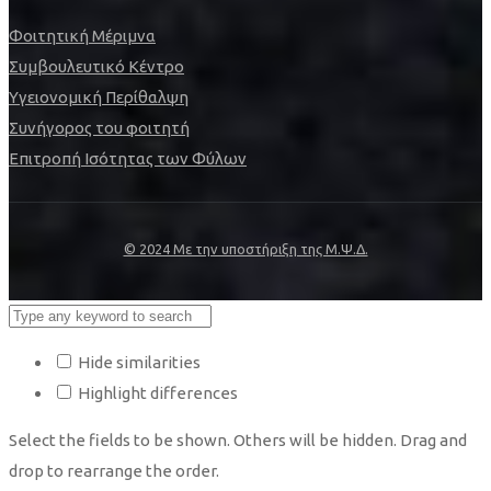
Φοιτητική Μέριμνα
Συμβουλευτικό Κέντρο
Υγειονομική Περίθαλψη
Συνήγορος του φοιτητή
Επιτροπή Ισότητας των Φύλων
© 2024 Με την υποστήριξη της Μ.Ψ.Δ.
Hide similarities
Highlight differences
Select the fields to be shown. Others will be hidden. Drag and
drop to rearrange the order.