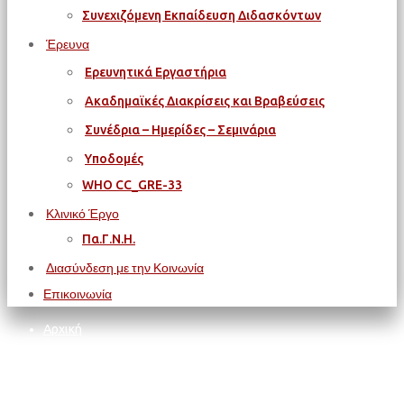
Συνεχιζόμενη Εκπαίδευση Διδασκόντων
Έρευνα
Ερευνητικά Εργαστήρια
Ακαδημαϊκές Διακρίσεις και Βραβεύσεις
Συνέδρια – Ημερίδες – Σεμινάρια
Υποδομές
WΗΟ CC_GRE-33
Κλινικό Έργο
Πα.Γ.Ν.Η.
Διασύνδεση με την Κοινωνία
Επικοινωνία
Αρχική
ΠΑΝΕΠΙΣΤΗΜΙΟ ΚΡΗΤΗΣ
Περιοδικό Πανεπιστημίου Κρήτης
Περιοδικό Πανεπιστημίου Κρήτης (International) #15