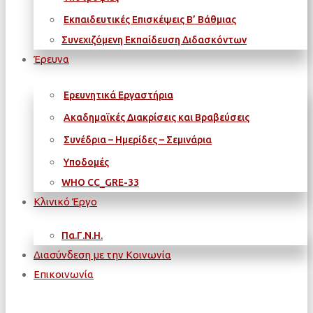
Εκπαιδευτικές Επισκέψεις Β’ Βάθμιας
Συνεχιζόμενη Εκπαίδευση Διδασκόντων
Έρευνα
Ερευνητικά Εργαστήρια
Ακαδημαϊκές Διακρίσεις και Βραβεύσεις
Συνέδρια – Ημερίδες – Σεμινάρια
Υποδομές
WΗΟ CC_GRE-33
Κλινικό Έργο
Πα.Γ.Ν.Η.
Διασύνδεση με την Κοινωνία
Επικοινωνία