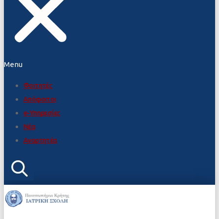
Menu
Φοιτητές
Απόφοιτοι
e-Υπηρεσίες
Νέα
Αναρτητέα