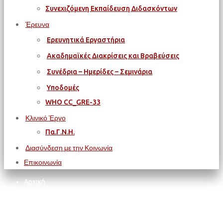
Συνεχιζόμενη Εκπαίδευση Διδασκόντων
Έρευνα
Ερευνητικά Εργαστήρια
Ακαδημαϊκές Διακρίσεις και Βραβεύσεις
Συνέδρια – Ημερίδες – Σεμινάρια
Υποδομές
WΗΟ CC_GRE-33
Κλινικό Έργο
Πα.Γ.Ν.Η.
Διασύνδεση με την Κοινωνία
Επικοινωνία
Αρχική
ΦΟΙΤΗΤΙΚΑ ΘΕΜΑΤΑ
Απόφοιτοι
Περιοδικό Πανεπιστημίου Κρήτης | Τεύχος 58 | Μάϊος 2026