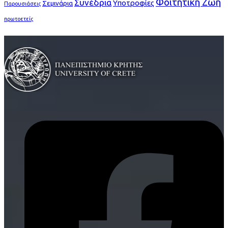
Φοιτητική Ζωή
Συνέδρια
Υποτροφίες
Σεμινάρια
Παρουσιάσεις
πρωτοετείς