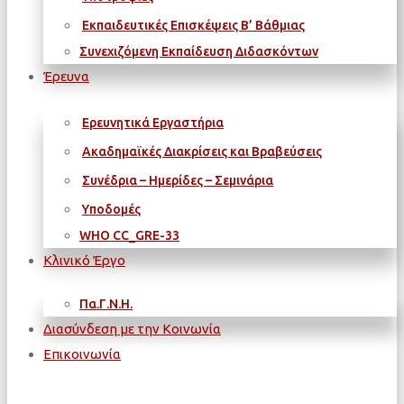
Εκπαιδευτικές Επισκέψεις Β’ Βάθμιας
Συνεχιζόμενη Εκπαίδευση Διδασκόντων
Έρευνα
Ερευνητικά Εργαστήρια
Ακαδημαϊκές Διακρίσεις και Βραβεύσεις
Συνέδρια – Ημερίδες – Σεμινάρια
Υποδομές
WΗΟ CC_GRE-33
Κλινικό Έργο
Πα.Γ.Ν.Η.
Διασύνδεση με την Κοινωνία
Επικοινωνία