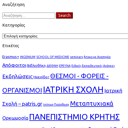
Αναζήτηση
Search
Search
for:
Κατηγορίες
Κατηγορίες
Ετικέτες
Erasmus+
INGENIUM
SCHOOL OF MEDICINE
seminars
Άτομα με Αναπηρία
Απόφοιτοι
Βιβλιοθήκη
ΔΙΕΘΝΗ
ΕΡΕΥΝΑ
Ειδικές Εκπαιδευτικές Ανάγκες
ΘΕΣΜΟΙ - ΦΟΡΕΙΣ -
Εκδηλώσεις
Ημερίδες
ΙΑΤΡΙΚΗ ΣΧΟΛΗ
ΟΡΓΑΝΙΣΜΟΙ
Ιατρική
Μεταπτυχιακά
Σχολή – patris.gr
Ισότιμη Πρόσβαση
ΠΑΝΕΠΙΣΤΗΜΙΟ ΚΡΗΤΗΣ
Ορκωμοσία