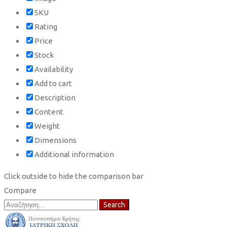
SKU
Rating
Price
Stock
Availability
Add to cart
Description
Content
Weight
Dimensions
Additional information
Click outside to hide the comparison bar
Compare
Search
Search
for: