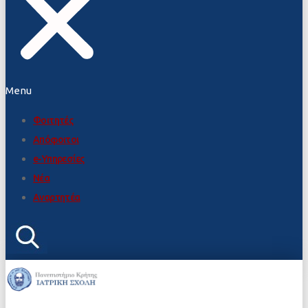
Menu
Φοιτητές
Απόφοιτοι
e-Υπηρεσίες
Νέα
Αναρτητέα