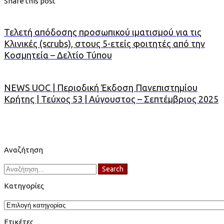
Share this post
Τελετή απόδοσης προσωπικού ιματισμού για τις
Κλινικές (scrubs), στους 5-ετείς φοιτητές από την
Κοσμητεία – Δελτίο Τύπου
NEWS UOC | Περιοδική Έκδοση Πανεπιστημίου
Κρήτης | Τεύχος 53 | Αύγουστος – Σεπτέμβριος 2025
Αναζήτηση
Search
Search
for:
Κατηγορίες
Κατηγορίες
Ετικέτες