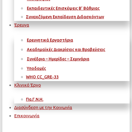
Εκπαιδευτικές Επισκέψεις Β’ Βάθμιας
Συνεχιζόμενη Εκπαίδευση Διδασκόντων
Έρευνα
Ερευνητικά Εργαστήρια
Ακαδημαϊκές Διακρίσεις και Βραβεύσεις
Συνέδρια – Ημερίδες – Σεμινάρια
Υποδομές
WΗΟ CC_GRE-33
Κλινικό Έργο
Πα.Γ.Ν.Η.
Διασύνδεση με την Κοινωνία
Επικοινωνία