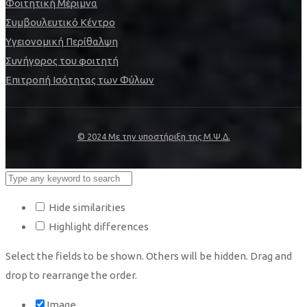
Φοιτητική Μέριμνα
Συμβουλευτικό Κέντρο
Υγειονομική Περίθαλψη
Συνήγορος του φοιτητή
Επιτροπή Ισότητας των Φύλων
© 2024 Με την υποστήριξη της Μ.Ψ.Δ.
Hide similarities
Highlight differences
Select the fields to be shown. Others will be hidden. Drag and
drop to rearrange the order.
Image