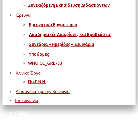
Συνεχιζόμενη Εκπαίδευση Διδασκόντων
Έρευνα
Ερευνητικά Εργαστήρια
Ακαδημαϊκές Διακρίσεις και Βραβεύσεις
Συνέδρια – Ημερίδες – Σεμινάρια
Υποδομές
WΗΟ CC_GRE-33
Κλινικό Έργο
Πα.Γ.Ν.Η.
Διασύνδεση με την Κοινωνία
Επικοινωνία
Αρχική
ΔΙΕΘΝΗ
INGENIUM European University Alliance
INGENIUM Staff Academy Workshops 2026