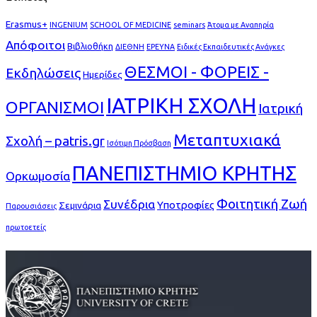
Erasmus+
INGENIUM
SCHOOL OF MEDICINE
seminars
Άτομα με Αναπηρία
Απόφοιτοι
Βιβλιοθήκη
ΔΙΕΘΝΗ
ΕΡΕΥΝΑ
Ειδικές Εκπαιδευτικές Ανάγκες
ΘΕΣΜΟΙ - ΦΟΡΕΙΣ -
Εκδηλώσεις
Ημερίδες
ΙΑΤΡΙΚΗ ΣΧΟΛΗ
ΟΡΓΑΝΙΣΜΟΙ
Ιατρική
Μεταπτυχιακά
Σχολή – patris.gr
Ισότιμη Πρόσβαση
ΠΑΝΕΠΙΣΤΗΜΙΟ ΚΡΗΤΗΣ
Ορκωμοσία
Φοιτητική Ζωή
Συνέδρια
Υποτροφίες
Σεμινάρια
Παρουσιάσεις
πρωτοετείς