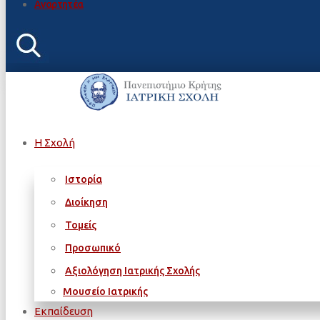
Αναρτητέα
Η Σχολή
Ιστορία
Διοίκηση
Τομείς
Προσωπικό
Αξιολόγηση Ιατρικής Σχολής
Μουσείο Ιατρικής
Εκπαίδευση