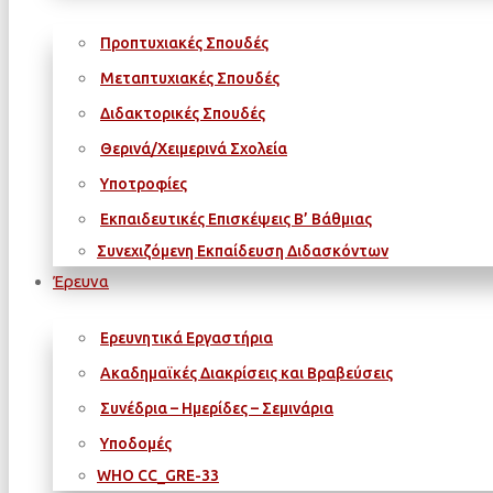
Προπτυχιακές Σπουδές
Μεταπτυχιακές Σπουδές
Διδακτορικές Σπουδές
Θερινά/Χειμερινά Σχολεία
Υποτροφίες
Εκπαιδευτικές Επισκέψεις Β’ Βάθμιας
Συνεχιζόμενη Εκπαίδευση Διδασκόντων
Έρευνα
Ερευνητικά Εργαστήρια
Ακαδημαϊκές Διακρίσεις και Βραβεύσεις
Συνέδρια – Ημερίδες – Σεμινάρια
Υποδομές
WΗΟ CC_GRE-33