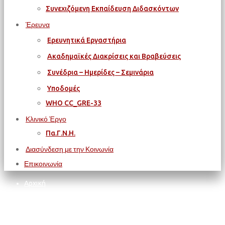
Συνεχιζόμενη Εκπαίδευση Διδασκόντων
Έρευνα
Ερευνητικά Εργαστήρια
Ακαδημαϊκές Διακρίσεις και Βραβεύσεις
Συνέδρια – Ημερίδες – Σεμινάρια
Υποδομές
WΗΟ CC_GRE-33
Κλινικό Έργο
Πα.Γ.Ν.Η.
Διασύνδεση με την Κοινωνία
Επικοινωνία
Αρχική
Χωρίς Κατηγορία
"Γυναίκα και Στρες" - Ημερίδα με ελεύθερη είσοδο