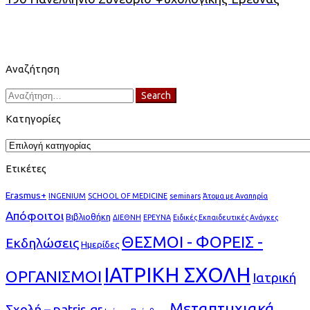
Αναζήτηση
Search
Search
for:
Κατηγορίες
Κατηγορίες
Ετικέτες
Erasmus+
INGENIUM
SCHOOL OF MEDICINE
seminars
Άτομα με Αναπηρία
Απόφοιτοι
Βιβλιοθήκη
ΔΙΕΘΝΗ
ΕΡΕΥΝΑ
Ειδικές Εκπαιδευτικές Ανάγκες
ΘΕΣΜΟΙ - ΦΟΡΕΙΣ -
Εκδηλώσεις
Ημερίδες
ΙΑΤΡΙΚΗ ΣΧΟΛΗ
ΟΡΓΑΝΙΣΜΟΙ
Ιατρική
Μεταπτυχιακά
Σχολή – patris.gr