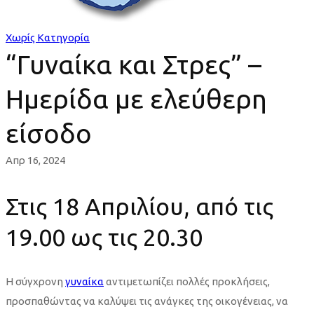
Ημερίδα
με
Χωρίς Κατηγορία
“Γυναίκα και Στρες” –
ελεύθερη
Ημερίδα με ελεύθερη
είσοδο
είσοδο
Απρ 16, 2024
Στις 18 Απριλίου, από τις
19.00 ως τις 20.30
Η σύγχρονη
γυναίκα
αντιμετωπίζει πολλές προκλήσεις,
προσπαθώντας να καλύψει τις ανάγκες της οικογένειας, να