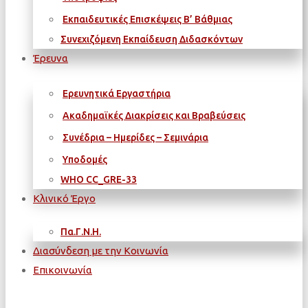
Εκπαιδευτικές Επισκέψεις Β’ Βάθμιας
Συνεχιζόμενη Εκπαίδευση Διδασκόντων
Έρευνα
Ερευνητικά Εργαστήρια
Ακαδημαϊκές Διακρίσεις και Βραβεύσεις
Συνέδρια – Ημερίδες – Σεμινάρια
Υποδομές
WΗΟ CC_GRE-33
Κλινικό Έργο
Πα.Γ.Ν.Η.
Διασύνδεση με την Κοινωνία
Επικοινωνία