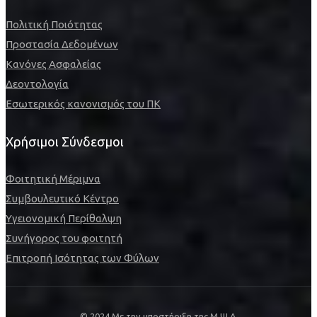
Πολιτική Ποιότητας
Προστασία Δεδομένων
Κανόνες Ασφαλείας
Δεοντολογία
Εσωτερικός κανονισμός του ΠΚ
Χρήσιμοι Σύνδεσμοι
Φοιτητική Μέριμνα
Συμβουλευτικό Κέντρο
Υγειονομική Περίθαλψη
Συνήγορος του φοιτητή
Επιτροπή Ισότητας των Φύλων
© 2024 Με την υποστήριξη της Μ.Ψ.Δ.