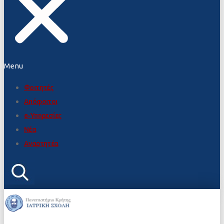
Menu
Φοιτητές
Απόφοιτοι
e-Υπηρεσίες
Νέα
Αναρτητέα