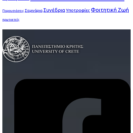
Φοιτητική Ζωή
Συνέδρια
Υποτροφίες
Σεμινάρια
Παρουσιάσεις
πρωτοετείς