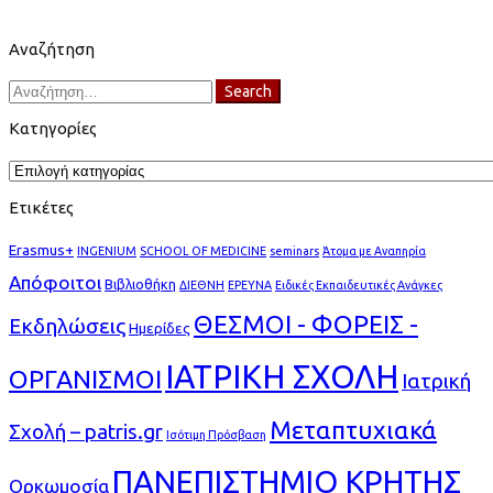
Αναζήτηση
Search
Search
for:
Κατηγορίες
Κατηγορίες
Ετικέτες
Erasmus+
INGENIUM
SCHOOL OF MEDICINE
seminars
Άτομα με Αναπηρία
Απόφοιτοι
Βιβλιοθήκη
ΔΙΕΘΝΗ
ΕΡΕΥΝΑ
Ειδικές Εκπαιδευτικές Ανάγκες
ΘΕΣΜΟΙ - ΦΟΡΕΙΣ -
Εκδηλώσεις
Ημερίδες
ΙΑΤΡΙΚΗ ΣΧΟΛΗ
ΟΡΓΑΝΙΣΜΟΙ
Ιατρική
Μεταπτυχιακά
Σχολή – patris.gr
Ισότιμη Πρόσβαση
ΠΑΝΕΠΙΣΤΗΜΙΟ ΚΡΗΤΗΣ
Ορκωμοσία