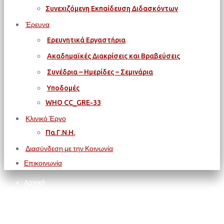
Συνεχιζόμενη Εκπαίδευση Διδασκόντων
Έρευνα
Ερευνητικά Εργαστήρια
Ακαδημαϊκές Διακρίσεις και Βραβεύσεις
Συνέδρια – Ημερίδες – Σεμινάρια
Υποδομές
WΗΟ CC_GRE-33
Κλινικό Έργο
Πα.Γ.Ν.Η.
Διασύνδεση με την Κοινωνία
Επικοινωνία
Αρχική
ΠΑΝΕΠΙΣΤΗΜΙΟ ΚΡΗΤΗΣ
Ανάρτηση του ανανεωμένου διδικτυακού ιστοχώρου του
Πανεπιστημίου Κρήτης