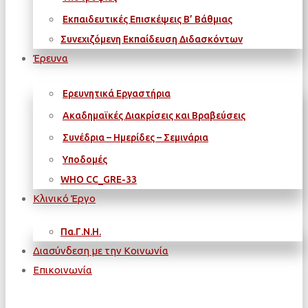
Εκπαιδευτικές Επισκέψεις Β’ Βάθμιας
Συνεχιζόμενη Εκπαίδευση Διδασκόντων
Έρευνα
Ερευνητικά Εργαστήρια
Ακαδημαϊκές Διακρίσεις και Βραβεύσεις
Συνέδρια – Ημερίδες – Σεμινάρια
Υποδομές
WΗΟ CC_GRE-33
Κλινικό Έργο
Πα.Γ.Ν.Η.
Διασύνδεση με την Κοινωνία
Επικοινωνία