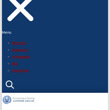
Menu
Φοιτητές
Απόφοιτοι
e-Υπηρεσίες
Νέα
Αναρτητέα