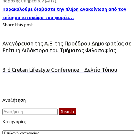
παροχής υπηρεσιών (ΑΠΥ).
Παρακαλούμε διαβάστε την πλήρη ανακοίνωση από τον
επίσημο ιστοχώρο του φορέα…
Share this post
Αναγόρευση της Α.Ε. της Προέδρου Δημοκρατίας σε
Επίτιμη Διδάκτορα του Τμήματος Φιλοσοφίας
3rd Cretan Lifestyle Conference – Δελτίο Τύπου
Αναζήτηση
Search
Search
for:
Κατηγορίες
Κατηγορίες