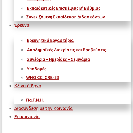
Εκπαιδευτικές Επισκέψεις Β’ Βάθμιας
Συνεχιζόμενη Εκπαίδευση Διδασκόντων
Έρευνα
Ερευνητικά Εργαστήρια
Ακαδημαϊκές Διακρίσεις και Βραβεύσεις
Συνέδρια – Ημερίδες – Σεμινάρια
Υποδομές
WΗΟ CC_GRE-33
Κλινικό Έργο
Πα.Γ.Ν.Η.
Διασύνδεση με την Κοινωνία
Επικοινωνία