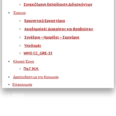
Συνεχιζόμενη Εκπαίδευση Διδασκόντων
Έρευνα
Ερευνητικά Εργαστήρια
Ακαδημαϊκές Διακρίσεις και Βραβεύσεις
Συνέδρια – Ημερίδες – Σεμινάρια
Υποδομές
WΗΟ CC_GRE-33
Κλινικό Έργο
Πα.Γ.Ν.Η.
Διασύνδεση με την Κοινωνία
Επικοινωνία
Αρχική
Χωρίς Κατηγορία
Ανακοίνωση πλήρωσης θέσεων στον ΕΟΦ