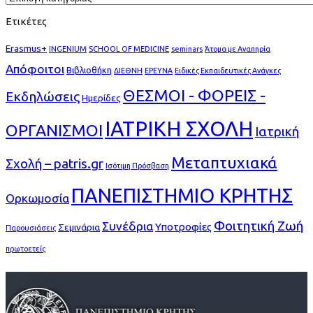
Ετικέτες
Erasmus+
INGENIUM
SCHOOL OF MEDICINE
seminars
Άτομα με Αναπηρία
Απόφοιτοι
Βιβλιοθήκη
ΔΙΕΘΝΗ
ΕΡΕΥΝΑ
Ειδικές Εκπαιδευτικές Ανάγκες
ΘΕΣΜΟΙ - ΦΟΡΕΙΣ -
Εκδηλώσεις
Ημερίδες
ΙΑΤΡΙΚΗ ΣΧΟΛΗ
ΟΡΓΑΝΙΣΜΟΙ
Ιατρική
Μεταπτυχιακά
Σχολή – patris.gr
Ισότιμη Πρόσβαση
ΠΑΝΕΠΙΣΤΗΜΙΟ ΚΡΗΤΗΣ
Ορκωμοσία
Φοιτητική Ζωή
Συνέδρια
Υποτροφίες
Σεμινάρια
Παρουσιάσεις
πρωτοετείς