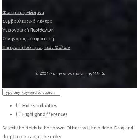
Φοιτητική Μέριμνα
Συμβουλευτικό Κέντρο
Υγειονομική Περίθαλψη
Συνήγορος του φοιτητή
Επιτροπή Ισότητας των Φύλων
© 2024 Με την υποστήριξη της Μ.Ψ.Δ.
Hide similarities
Highlight differences
Select the fields to be shown. Others will be hidden. Drag and
drop to rearrange the order.