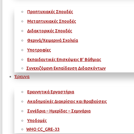
Προπτυχιακές Σπουδές
Μεταπτυχιακές Σπουδές
Διδακτορικές Σπουδές
Θερινά/Χειμερινά Σχολεία
Υποτροφίες
Εκπαιδευτικές Επισκέψεις Β’ Βάθμιας
Συνεχιζόμενη Εκπαίδευση Διδασκόντων
Έρευνα
Ερευνητικά Εργαστήρια
Ακαδημαϊκές Διακρίσεις και Βραβεύσεις
Συνέδρια – Ημερίδες – Σεμινάρια
Υποδομές
WΗΟ CC_GRE-33