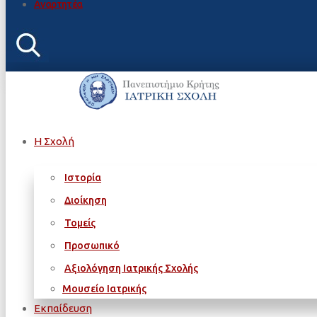
Αναρτητέα
Η Σχολή
Ιστορία
Διοίκηση
Τομείς
Προσωπικό
Αξιολόγηση Ιατρικής Σχολής
Μουσείο Ιατρικής
Εκπαίδευση