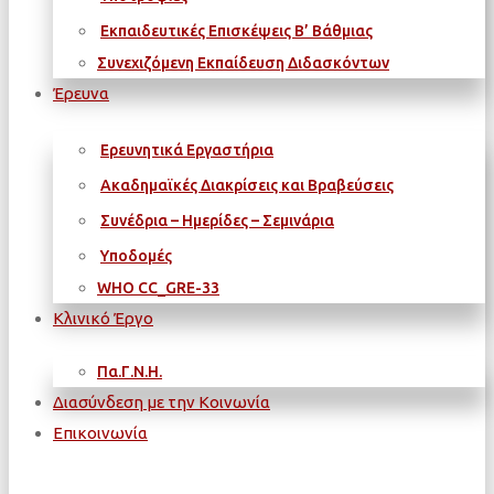
Εκπαιδευτικές Επισκέψεις Β’ Βάθμιας
Συνεχιζόμενη Εκπαίδευση Διδασκόντων
Έρευνα
Ερευνητικά Εργαστήρια
Ακαδημαϊκές Διακρίσεις και Βραβεύσεις
Συνέδρια – Ημερίδες – Σεμινάρια
Υποδομές
WΗΟ CC_GRE-33
Κλινικό Έργο
Πα.Γ.Ν.Η.
Διασύνδεση με την Κοινωνία
Επικοινωνία