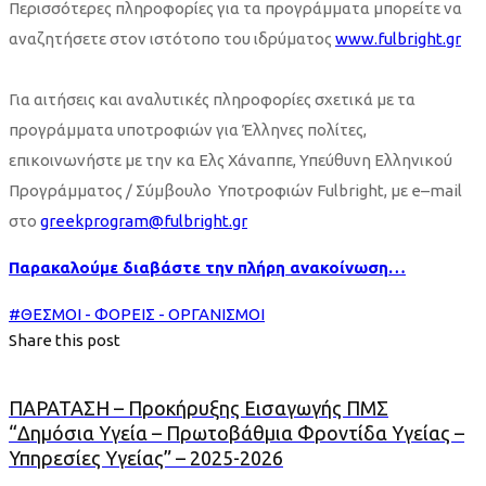
Περισσότερες πληροφορίες για τα προγράμματα μπορείτε να
αναζητήσετε στον ιστότοπο του ιδρύματος
www
.
fulbright
.
gr
Για αιτήσεις και αναλυτικές πληροφορίες σχετικά με τα
προγράμματα υποτροφιών για Έλληνες πολίτες,
επικοινωνήστε με την κα Ελς Χάναππε, Υπεύθυνη Ελληνικού
Προγράμματος / Σύμβουλο
Υποτροφιών
Fulbright
, με
e
–
mail
στο
greekprogram
@
fulbright
.
gr
Παρακαλούμε διαβάστε την πλήρη ανακοίνωση…
#
ΘΕΣΜΟΙ - ΦΟΡΕΙΣ - ΟΡΓΑΝΙΣΜΟΙ
Share this post
ΠΑΡΑΤΑΣΗ – Προκήρυξης Εισαγωγής ΠΜΣ
“Δημόσια Υγεία – Πρωτοβάθμια Φροντίδα Υγείας –
Υπηρεσίες Υγείας” – 2025-2026