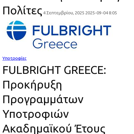
Πολίτες
4 Σεπτεμβρίου, 2025
2025-09-04 8:05
FULBRIGHT
GREECE:
Προκήρυξη
Υποτροφίες
Προγραμμάτων
FULBRIGHT GREECE:
Υποτροφιών
Προκήρυξη
Ακαδημαϊκού
Προγραμμάτων
Έτους
Υποτροφιών
2026-
Ακαδημαϊκού Έτους
2027