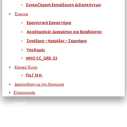
Συνεχιζόμενη Εκπαίδευση Διδασκόντων
Έρευνα
Ερευνητικά Εργαστήρια
Ακαδημαϊκές Διακρίσεις και Βραβεύσεις
Συνέδρια – Ημερίδες – Σεμινάρια
Υποδομές
WΗΟ CC_GRE-33
Κλινικό Έργο
Πα.Γ.Ν.Η.
Διασύνδεση με την Κοινωνία
Επικοινωνία
Αρχική
ΦΟΙΤΗΤΙΚΑ ΘΕΜΑΤΑ
Υποτροφίες
FULBRIGHT GREECE: Προκήρυξη Προγραμμάτων Υποτροφιών