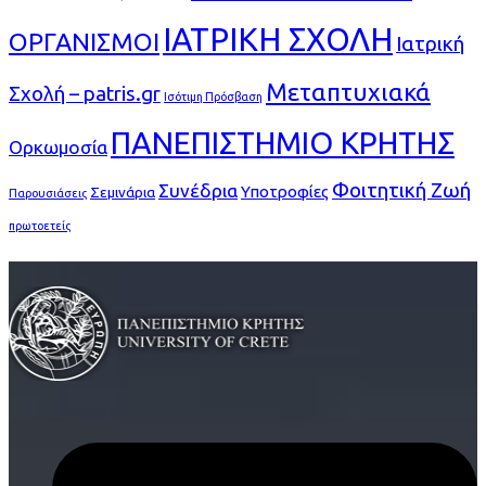
ΙΑΤΡΙΚΗ ΣΧΟΛΗ
ΟΡΓΑΝΙΣΜΟΙ
Ιατρική
Μεταπτυχιακά
Σχολή – patris.gr
Ισότιμη Πρόσβαση
ΠΑΝΕΠΙΣΤΗΜΙΟ ΚΡΗΤΗΣ
Ορκωμοσία
Φοιτητική Ζωή
Συνέδρια
Υποτροφίες
Σεμινάρια
Παρουσιάσεις
πρωτοετείς