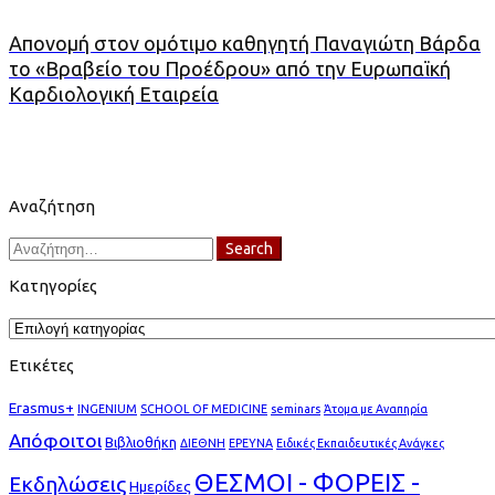
Απονομή στον ομότιμο καθηγητή Παναγιώτη Βάρδα
το «Βραβείο του Προέδρου» από την Ευρωπαϊκή
Καρδιολογική Εταιρεία
Αναζήτηση
Search
Search
for:
Κατηγορίες
Κατηγορίες
Ετικέτες
Erasmus+
INGENIUM
SCHOOL OF MEDICINE
seminars
Άτομα με Αναπηρία
Απόφοιτοι
Βιβλιοθήκη
ΔΙΕΘΝΗ
ΕΡΕΥΝΑ
Ειδικές Εκπαιδευτικές Ανάγκες
ΘΕΣΜΟΙ - ΦΟΡΕΙΣ -
Εκδηλώσεις
Ημερίδες