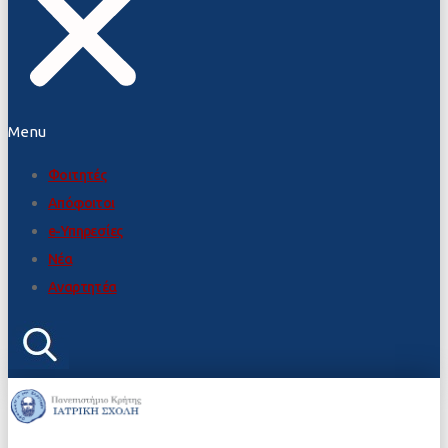
Menu
Φοιτητές
Απόφοιτοι
e-Υπηρεσίες
Νέα
Αναρτητέα