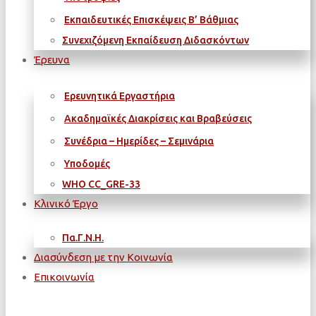
Εκπαιδευτικές Επισκέψεις Β’ Βάθμιας
Συνεχιζόμενη Εκπαίδευση Διδασκόντων
Έρευνα
Ερευνητικά Εργαστήρια
Ακαδημαϊκές Διακρίσεις και Βραβεύσεις
Συνέδρια – Ημερίδες – Σεμινάρια
Υποδομές
WΗΟ CC_GRE-33
Κλινικό Έργο
Πα.Γ.Ν.Η.
Διασύνδεση με την Κοινωνία
Επικοινωνία