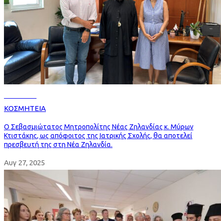
Read more
ΚΟΣΜΗΤΕΙΑ
Ο Σεβασμιώτατος Μητροπολίτης Νέας Ζηλανδίας κ. Μύρων
Κτιστάκης, ως απόφοιτος της Ιατρικής Σχολής, θα αποτελεί
πρεσβευτή της στη Νέα Ζηλανδία.
Αυγ 27, 2025