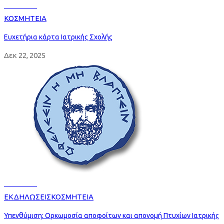
Read more
ΚΟΣΜΗΤΕΙΑ
Ευχετήρια κάρτα Ιατρικής Σχολής
Δεκ 22, 2025
Read more
ΕΚΔΗΛΩΣΕΙΣ
ΚΟΣΜΗΤΕΙΑ
Υπενθύμιση: Ορκωμοσία αποφοίτων και απονομή Πτυχίων Ιατρικής