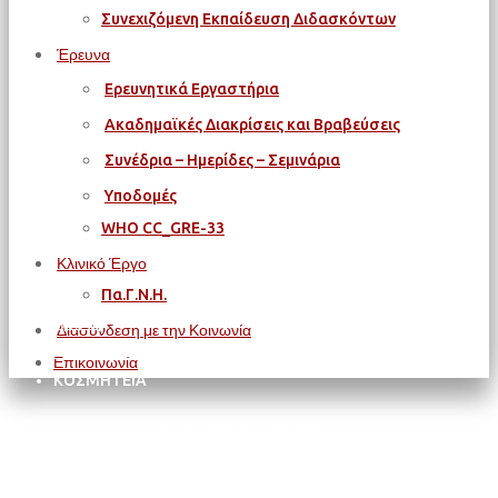
Συνεχιζόμενη Εκπαίδευση Διδασκόντων
Έρευνα
Ερευνητικά Εργαστήρια
Ακαδημαϊκές Διακρίσεις και Βραβεύσεις
Συνέδρια – Ημερίδες – Σεμινάρια
Υποδομές
WΗΟ CC_GRE-33
Κλινικό Έργο
Πα.Γ.Ν.Η.
Αρχική
Διασύνδεση με την Κοινωνία
ΙΑΤΡΙΚΗ ΣΧΟΛΗ
Επικοινωνία
ΚΟΣΜΗΤΕΙΑ
Category: ΚΟΣΜΗΤΕΙΑ