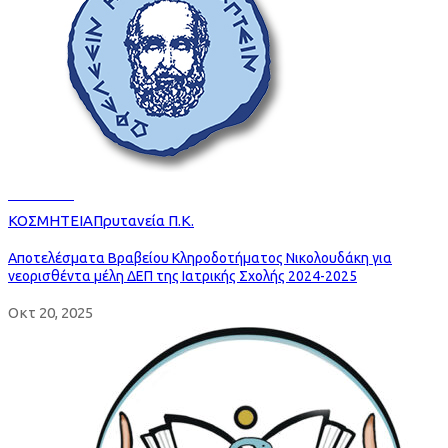
Read more
ΚΟΣΜΗΤΕΙΑ
Πρυτανεία Π.Κ.
Αποτελέσματα Βραβείου Κληροδοτήματος Νικολουδάκη για
νεορισθέντα μέλη ΔΕΠ της Ιατρικής Σχολής 2024-2025
Οκτ 20, 2025