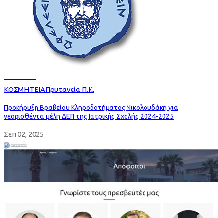
Read more
ΚΟΣΜΗΤΕΙΑ
Πρυτανεία Π.Κ.
Προκήρυξη Βραβείου Κληροδοτήματος Νικολουδάκη για
νεορισθέντα μέλη ΔΕΠ της Ιατρικής Σχολής 2024-2025
Σεπ 02, 2025