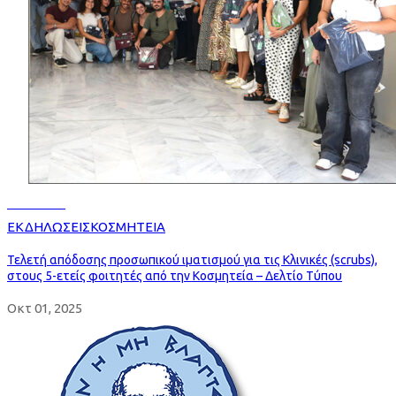
Read more
ΕΚΔΗΛΩΣΕΙΣ
ΚΟΣΜΗΤΕΙΑ
Τελετή απόδοσης προσωπικού ιματισμού για τις Κλινικές (scrubs),
στους 5-ετείς φοιτητές από την Κοσμητεία – Δελτίο Τύπου
Οκτ 01, 2025