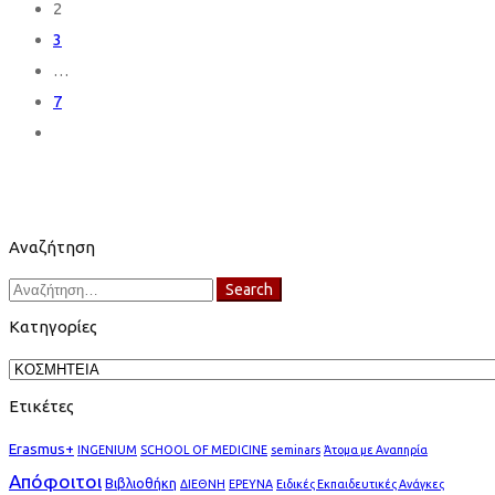
2
3
…
7
Αναζήτηση
Search
Search
for:
Κατηγορίες
Κατηγορίες
Ετικέτες
Erasmus+
INGENIUM
SCHOOL OF MEDICINE
seminars
Άτομα με Αναπηρία
Απόφοιτοι
Βιβλιοθήκη
ΔΙΕΘΝΗ
ΕΡΕΥΝΑ
Ειδικές Εκπαιδευτικές Ανάγκες