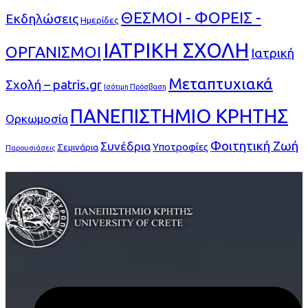
ΘΕΣΜΟΙ - ΦΟΡΕΙΣ -
Εκδηλώσεις
Ημερίδες
ΙΑΤΡΙΚΗ ΣΧΟΛΗ
ΟΡΓΑΝΙΣΜΟΙ
Ιατρική
Μεταπτυχιακά
Σχολή – patris.gr
Ισότιμη Πρόσβαση
ΠΑΝΕΠΙΣΤΗΜΙΟ ΚΡΗΤΗΣ
Ορκωμοσία
Φοιτητική Ζωή
Συνέδρια
Υποτροφίες
Σεμινάρια
Παρουσιάσεις