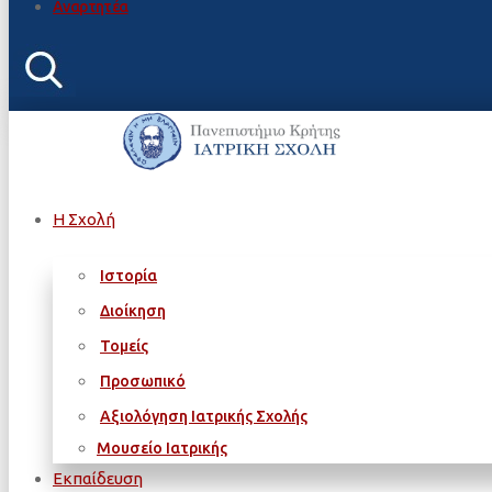
Αναρτητέα
Η Σχολή
Ιστορία
Διοίκηση
Τομείς
Προσωπικό
Αξιολόγηση Ιατρικής Σχολής
Μουσείο Ιατρικής
Εκπαίδευση