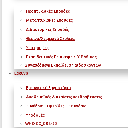
Προπτυχιακές Σπουδές
Μεταπτυχιακές Σπουδές
Διδακτορικές Σπουδές
Θερινά/Χειμερινά Σχολεία
Υποτροφίες
Εκπαιδευτικές Επισκέψεις Β’ Βάθμιας
Συνεχιζόμενη Εκπαίδευση Διδασκόντων
Έρευνα
Ερευνητικά Εργαστήρια
Ακαδημαϊκές Διακρίσεις και Βραβεύσεις
Συνέδρια – Ημερίδες – Σεμινάρια
Υποδομές
WΗΟ CC_GRE-33