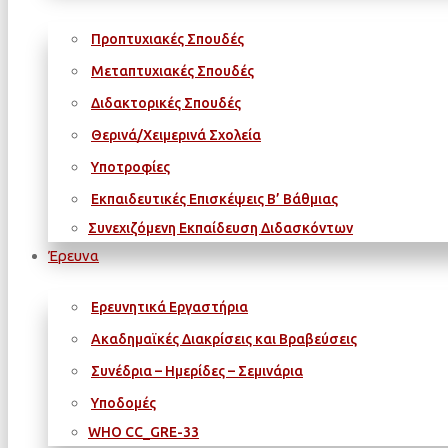
Προπτυχιακές Σπουδές
Μεταπτυχιακές Σπουδές
Διδακτορικές Σπουδές
Θερινά/Χειμερινά Σχολεία
Υποτροφίες
Εκπαιδευτικές Επισκέψεις Β’ Βάθμιας
Συνεχιζόμενη Εκπαίδευση Διδασκόντων
Έρευνα
Ερευνητικά Εργαστήρια
Ακαδημαϊκές Διακρίσεις και Βραβεύσεις
Συνέδρια – Ημερίδες – Σεμινάρια
Υποδομές
WΗΟ CC_GRE-33