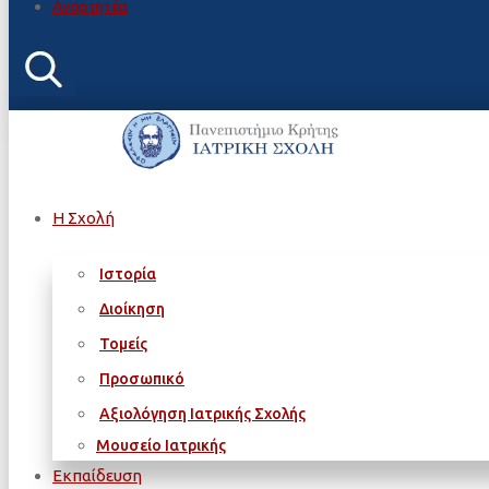
Αναρτητέα
Η Σχολή
Ιστορία
Διοίκηση
Τομείς
Προσωπικό
Αξιολόγηση Ιατρικής Σχολής
Μουσείο Ιατρικής
Εκπαίδευση