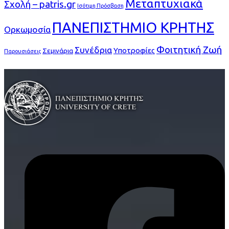
Μεταπτυχιακά
Σχολή – patris.gr
Ισότιμη Πρόσβαση
ΠΑΝΕΠΙΣΤΗΜΙΟ ΚΡΗΤΗΣ
Ορκωμοσία
Φοιτητική Ζωή
Συνέδρια
Υποτροφίες
Σεμινάρια
Παρουσιάσεις