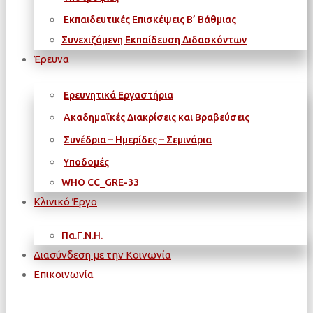
Εκπαιδευτικές Επισκέψεις Β’ Βάθμιας
Συνεχιζόμενη Εκπαίδευση Διδασκόντων
Έρευνα
Ερευνητικά Εργαστήρια
Ακαδημαϊκές Διακρίσεις και Βραβεύσεις
Συνέδρια – Ημερίδες – Σεμινάρια
Υποδομές
WΗΟ CC_GRE-33
Κλινικό Έργο
Πα.Γ.Ν.Η.
Διασύνδεση με την Κοινωνία
Επικοινωνία