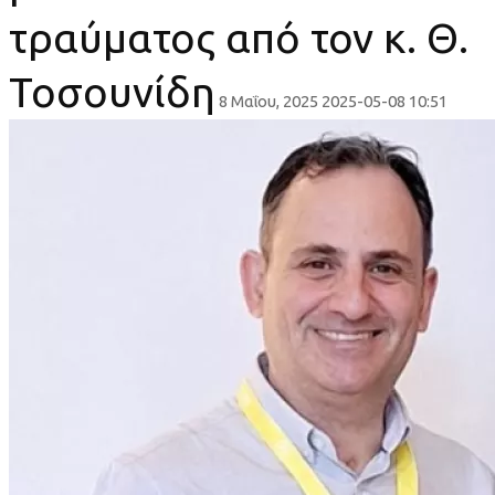
τραύματος από τον κ. Θ.
Τοσουνίδη
8 Μαΐου, 2025
2025-05-08 10:51
Συνδιοργάνωση
4
ετήσιων
περιοδικών
συνεδρίων
για
την
αντιμετώπιση