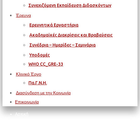
Συνεχιζόμενη Εκπαίδευση Διδασκόντων
Έρευνα
Ερευνητικά Εργαστήρια
Ακαδημαϊκές Διακρίσεις και Βραβεύσεις
Συνέδρια – Ημερίδες – Σεμινάρια
Υποδομές
WΗΟ CC_GRE-33
Κλινικό Έργο
Πα.Γ.Ν.Η.
Διασύνδεση με την Κοινωνία
Επικοινωνία
Αρχική
ΙΑΤΡΙΚΗ ΣΧΟΛΗ
Συνδιοργάνωση 4 ετήσιων περιοδικών συνεδρίων για την
αντιμετώπιση του πολύπλοκου μυοσκελετικού τραύματος