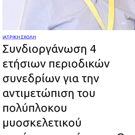
του
πολύπλοκου
μυοσκελετικού
ΙΑΤΡΙΚΗ ΣΧΟΛΗ
Συνδιοργάνωση 4
τραύματος
ετήσιων περιοδικών
από
τον
συνεδρίων για την
κ.
αντιμετώπιση του
Θ.
πολύπλοκου
Τοσουνίδη
μυοσκελετικού