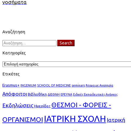
νοσήματα
Αναζήτηση
Search
Search
for:
Κατηγορίες
Κατηγορίες
Ετικέτες
Erasmus+
INGENIUM
SCHOOL OF MEDICINE
seminars
Άτομα με Αναπηρία
Απόφοιτοι
Βιβλιοθήκη
ΔΙΕΘΝΗ
ΕΡΕΥΝΑ
Ειδικές Εκπαιδευτικές Ανάγκες
ΘΕΣΜΟΙ - ΦΟΡΕΙΣ -
Εκδηλώσεις
Ημερίδες
ΙΑΤΡΙΚΗ ΣΧΟΛΗ
ΟΡΓΑΝΙΣΜΟΙ
Ιατρική