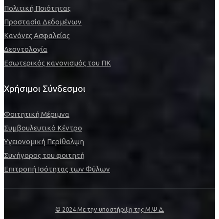
Πολιτική Ποιότητας
Προστασία Δεδομένων
Κανόνες Ασφαλείας
Δεοντολογία
Εσωτερικός κανονισμός του ΠΚ
Χρήσιμοι Σύνδεσμοι
Φοιτητική Μέριμνα
Συμβουλευτικό Κέντρο
Υγειονομική Περίθαλψη
Συνήγορος του φοιτητή
Επιτροπή Ισότητας των Φύλων
© 2024 Με την υποστήριξη της Μ.Ψ.Δ.