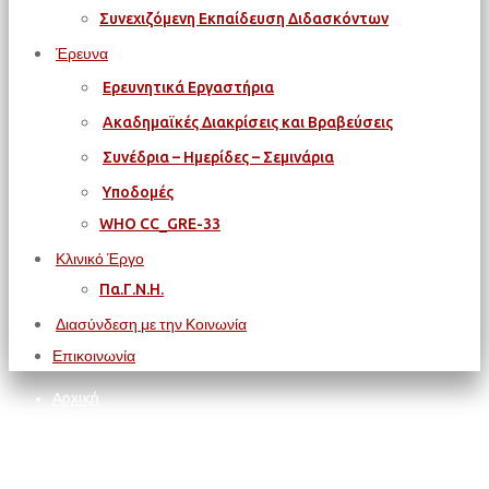
Συνεχιζόμενη Εκπαίδευση Διδασκόντων
Έρευνα
Ερευνητικά Εργαστήρια
Ακαδημαϊκές Διακρίσεις και Βραβεύσεις
Συνέδρια – Ημερίδες – Σεμινάρια
Υποδομές
WΗΟ CC_GRE-33
Κλινικό Έργο
Πα.Γ.Ν.Η.
Διασύνδεση με την Κοινωνία
Επικοινωνία
Αρχική
ΙΑΤΡΙΚΗ ΣΧΟΛΗ
ΚΟΣΜΗΤΕΙΑ
ΠΡΟΚΗΡΥΞΗ ΕΚΛΟΓΩΝ ΔΙΕΥΘΥΝΤΩΝ/ΤΡΙΩΝ ΤΟΜΕΩΝ