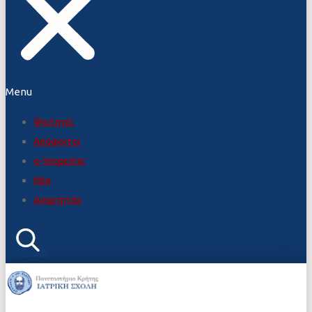
Menu
Φοιτητές
Απόφοιτοι
e-Υπηρεσίες
Νέα
Αναρτητέα