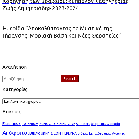
Χορήγηση των Βραβείου: «Έπαθλον Καθηγήτριας
Ζωής Δημητριάδη» 2023-2024
Ημερίδα “Αποκαλύπτοντας τα Μυστικά της
Γήρανσης: Μοριακή Βάση και Νέες Θεραπείες”
Αναζήτηση
Search
Search
for:
Κατηγορίες
Κατηγορίες
Ετικέτες
Erasmus+
INGENIUM
SCHOOL OF MEDICINE
seminars
Άτομα με Αναπηρία
Απόφοιτοι
Βιβλιοθήκη
ΔΙΕΘΝΗ
ΕΡΕΥΝΑ
Ειδικές Εκπαιδευτικές Ανάγκες