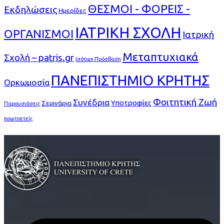
ΘΕΣΜΟΙ - ΦΟΡΕΙΣ -
Εκδηλώσεις
Ημερίδες
ΙΑΤΡΙΚΗ ΣΧΟΛΗ
ΟΡΓΑΝΙΣΜΟΙ
Ιατρική
Μεταπτυχιακά
Σχολή – patris.gr
Ισότιμη Πρόσβαση
ΠΑΝΕΠΙΣΤΗΜΙΟ ΚΡΗΤΗΣ
Ορκωμοσία
Φοιτητική Ζωή
Συνέδρια
Υποτροφίες
Σεμινάρια
Παρουσιάσεις
πρωτοετείς