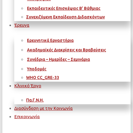
Εκπαιδευτικές Επισκέψεις Β’ Βάθμιας
Συνεχιζόμενη Εκπαίδευση Διδασκόντων
Έρευνα
Ερευνητικά Εργαστήρια
Ακαδημαϊκές Διακρίσεις και Βραβεύσεις
Συνέδρια – Ημερίδες – Σεμινάρια
Υποδομές
WΗΟ CC_GRE-33
Κλινικό Έργο
Πα.Γ.Ν.Η.
Διασύνδεση με την Κοινωνία
Επικοινωνία