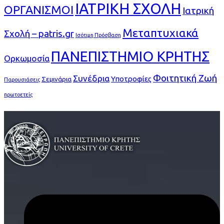
ΙΑΤΡΙΚΗ ΣΧΟΛΗ
ΟΡΓΑΝΙΣΜΟΙ
Ιατρική
Μεταπτυχιακά
Σχολή – patris.gr
Ισότιμη Πρόσβαση
ΠΑΝΕΠΙΣΤΗΜΙΟ ΚΡΗΤΗΣ
Ορκωμοσία
Φοιτητική Ζωή
Συνέδρια
Υποτροφίες
Σεμινάρια
Παρουσιάσεις
πρωτοετείς