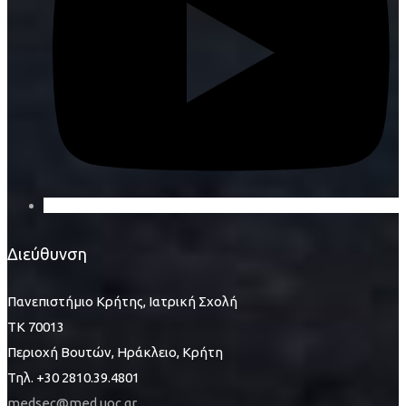
Διεύθυνση
Πανεπιστήμιο Κρήτης, Ιατρική Σχολή
ΤΚ 70013
Περιοχή Βουτών, Ηράκλειο, Κρήτη
Τηλ. +30 2810.39.4801
medsec@med.uoc.gr