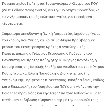
Πανεπιστημίου Κρήτης ως Συνεργαζόμενο Κέντρο του ΠΟΥ
(WHO Collaborating Centre) για την Ποιότητα Φροντίδας και
τις Ανθρωποκεντρικές Πολιτικές Υγείας, για τα επόμενα
τέσσερα έτη.
Χαιρετισμό απηύθυναν η Γενική Γραμματέας Δημόσιας Υγείας
του Υπουργείου Υγείας, κα. Χριστίνα-Μαρία Κράββαρη, εκ
μέρους του Περιφερειάρχη Κρήτης ο Αναπληρωτής
Περιφερειάρχης κ. Γεώργιος Πιτσούλης, ο Πρύτανης του
Πανεπιστημίου Κρήτης Καθηγητής κ. Γιώργος Κοντάκης, η
Κοσμήτορας της Ιατρικής Σχολής και Διευθύντρια του Κέντρου
Καθηγήτρια κα. Ελένη Παπαδάκη, ο Διοικητής της 7ης
Υγειονομικής Περιφέρειας κ. Νεκτάριος Παπαβασιλείου, καθώς
και ο Επικεφαλής του Γραφείου του ΠΟΥ στην Αθήνα για την
Ποιότητα Φροντίδας και την Ασφάλεια των Ασθενών, κ. João
Breda. Την εκδήλωση τίμησαν επίσης με την παρουσία τους