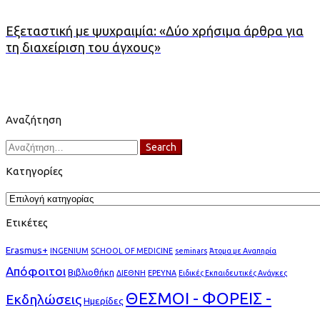
Εξεταστική με ψυχραιμία: «Δύο χρήσιμα άρθρα για
τη διαχείριση του άγχους»
Αναζήτηση
Search
Search
for:
Κατηγορίες
Κατηγορίες
Ετικέτες
Erasmus+
INGENIUM
SCHOOL OF MEDICINE
seminars
Άτομα με Αναπηρία
Απόφοιτοι
Βιβλιοθήκη
ΔΙΕΘΝΗ
ΕΡΕΥΝΑ
Ειδικές Εκπαιδευτικές Ανάγκες
ΘΕΣΜΟΙ - ΦΟΡΕΙΣ -
Εκδηλώσεις
Ημερίδες