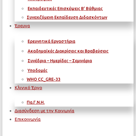
Εκπαιδευτικές Επισκέψεις Β’ Βάθμιας
Συνεχιζόμενη Εκπαίδευση Διδασκόντων
Έρευνα
Ερευνητικά Εργαστήρια
Ακαδημαϊκές Διακρίσεις και Βραβεύσεις
Συνέδρια – Ημερίδες – Σεμινάρια
Υποδομές
WΗΟ CC_GRE-33
Κλινικό Έργο
Πα.Γ.Ν.Η.
Διασύνδεση με την Κοινωνία
Επικοινωνία