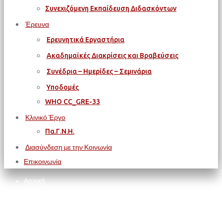
Συνεχιζόμενη Εκπαίδευση Διδασκόντων
Έρευνα
Ερευνητικά Εργαστήρια
Ακαδημαϊκές Διακρίσεις και Βραβεύσεις
Συνέδρια – Ημερίδες – Σεμινάρια
Υποδομές
WΗΟ CC_GRE-33
Κλινικό Έργο
Πα.Γ.Ν.Η.
Διασύνδεση με την Κοινωνία
Επικοινωνία
Αρχική
ΙΑΤΡΙΚΗ ΣΧΟΛΗ
Διασύνδεση με την Κοινωνία
Δελτίο Τύπου - Επίσημη Έναρξη Λειτουργίας της Ιατρικής