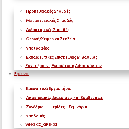
Προπτυχιακές Σπουδές
Μεταπτυχιακές Σπουδές
Διδακτορικές Σπουδές
Θερινά/Χειμερινά Σχολεία
Υποτροφίες
Εκπαιδευτικές Επισκέψεις Β’ Βάθμιας
Συνεχιζόμενη Εκπαίδευση Διδασκόντων
Έρευνα
Ερευνητικά Εργαστήρια
Ακαδημαϊκές Διακρίσεις και Βραβεύσεις
Συνέδρια – Ημερίδες – Σεμινάρια
Υποδομές
WΗΟ CC_GRE-33