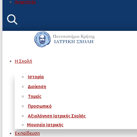
Αναρτητέα
Η Σχολή
Ιστορία
Διοίκηση
Τομείς
Προσωπικό
Αξιολόγηση Ιατρικής Σχολής
Μουσείο Ιατρικής
Εκπαίδευση