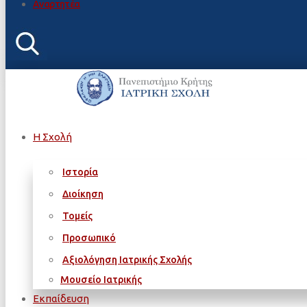
Αναρτητέα
Η Σχολή
Ιστορία
Διοίκηση
Τομείς
Προσωπικό
Αξιολόγηση Ιατρικής Σχολής
Μουσείο Ιατρικής
Εκπαίδευση