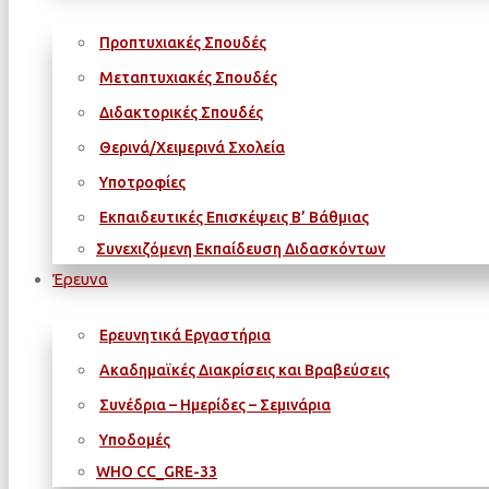
Προπτυχιακές Σπουδές
Μεταπτυχιακές Σπουδές
Διδακτορικές Σπουδές
Θερινά/Χειμερινά Σχολεία
Υποτροφίες
Εκπαιδευτικές Επισκέψεις Β’ Βάθμιας
Συνεχιζόμενη Εκπαίδευση Διδασκόντων
Έρευνα
Ερευνητικά Εργαστήρια
Ακαδημαϊκές Διακρίσεις και Βραβεύσεις
Συνέδρια – Ημερίδες – Σεμινάρια
Υποδομές
WΗΟ CC_GRE-33