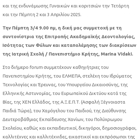
και της ενδυνάμωσης Γυναικών και κοριτσιών την Τετάρτη
και την Πέμπτη 2 και 3 Απριλίου 2025.
Την Πέμπτη 3/4 9.00 πμ, η δική μας συμμετοχή με τη
συντονίστρια της Επιτροπής Ακαδημαϊκής Δεοντολογίας,
Ισότητας των Φύλων και καταπολέμησης των διακρίσεων
της Ιατρική Σχολή / Πανεπιστήμιο Κρήτης, Marina Vidaki.
Στο διήμερο forum συμμετέχουν καθηγήτριες του
Πανεπιστημίου Κρήτης, του ΕΛΜΕΠΑ, στελέχη του Ιδρύματος
Τεχνολογίας και Έρευνας, του Υπουργείου Δικαιοσύνης, της
Ελληνικής Αστυνομίας, του Ευρωπαϊκού Δικτύου κατά της
Βίας, της ΧΕΝ Ελλάδος, της Α.Ξ.Ε.Π.Τ. (Ασφαλή Ξέγνοιαστα
Παιδιά Τώρα), του Χαμόγελου του Παιδιού, της Διεύθυνσης
Δευτεροβάθμιας Εκπαίδευσης Χανίων, του Πολύχρωμου
Σχολείου, καθώς και εκπαιδευτικοί, δικηγόροι, δημοσιογράφοι,
καλλιτέχνες και καλλιτέχνιδες, εικαστικοί και εκπρόσωποι της