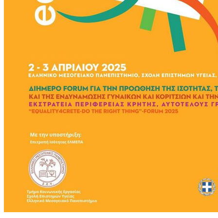
της
ενδυνάμωσης
γυναικών
και
κοριτσιών