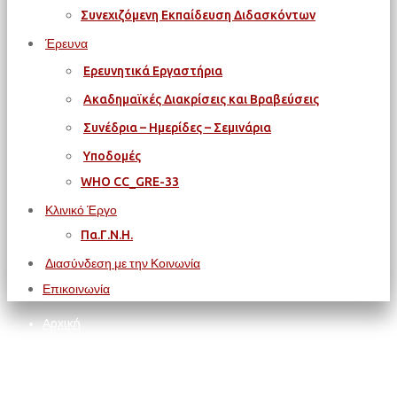
Συνεχιζόμενη Εκπαίδευση Διδασκόντων
Έρευνα
Ερευνητικά Εργαστήρια
Ακαδημαϊκές Διακρίσεις και Βραβεύσεις
Συνέδρια – Ημερίδες – Σεμινάρια
Υποδομές
WΗΟ CC_GRE-33
Κλινικό Έργο
Πα.Γ.Ν.Η.
Διασύνδεση με την Κοινωνία
Επικοινωνία
Αρχική
ΠΑΝΕΠΙΣΤΗΜΙΟ ΚΡΗΤΗΣ
ΕΙΦΚΔ - Πανεπιστημίου Κρήτης (Επιτροπή Ισότητας των
Φύλων και Καταπολέμησης των Διακρίσεων)