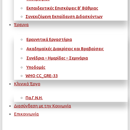
Εκπαιδευτικές Επισκέψεις Β’ Βάθμιας
Συνεχιζόμενη Εκπαίδευση Διδασκόντων
Έρευνα
Ερευνητικά Εργαστήρια
Ακαδημαϊκές Διακρίσεις και Βραβεύσεις
Συνέδρια – Ημερίδες – Σεμινάρια
Υποδομές
WΗΟ CC_GRE-33
Κλινικό Έργο
Πα.Γ.Ν.Η.
Διασύνδεση με την Κοινωνία
Επικοινωνία