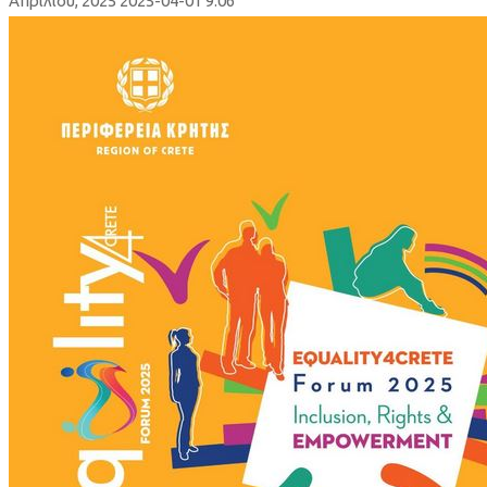
Απριλίου, 2025
2025-04-01 9:06
Διήμερο
Forum
για
την
προώθηση
της
ισότητας,
της
συμπερίληψης
και