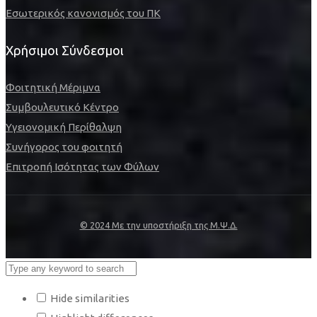
Εσωτερικός κανονισμός του ΠΚ
Χρήσιμοι Σύνδεσμοι
Φοιτητική Μέριμνα
Συμβουλευτικό Κέντρο
Υγειονομική Περίθαλψη
Συνήγορος του φοιτητή
Επιτροπή Ισότητας των Φύλων
© 2024 Με την υποστήριξη της Μ.Ψ.Δ.
Hide similarities