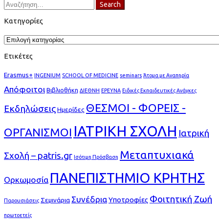
Search
Search
for:
Κατηγορίες
Κατηγορίες
Ετικέτες
Erasmus+
INGENIUM
SCHOOL OF MEDICINE
seminars
Άτομα με Αναπηρία
Απόφοιτοι
Βιβλιοθήκη
ΔΙΕΘΝΗ
ΕΡΕΥΝΑ
Ειδικές Εκπαιδευτικές Ανάγκες
ΘΕΣΜΟΙ - ΦΟΡΕΙΣ -
Εκδηλώσεις
Ημερίδες
ΙΑΤΡΙΚΗ ΣΧΟΛΗ
ΟΡΓΑΝΙΣΜΟΙ
Ιατρική
Μεταπτυχιακά
Σχολή – patris.gr
Ισότιμη Πρόσβαση
ΠΑΝΕΠΙΣΤΗΜΙΟ ΚΡΗΤΗΣ
Ορκωμοσία
Φοιτητική Ζωή
Συνέδρια
Υποτροφίες
Σεμινάρια
Παρουσιάσεις
πρωτοετείς