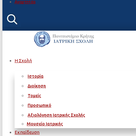
Αναρτητέα
Η Σχολή
Ιστορία
Διοίκηση
Τομείς
Προσωπικό
Αξιολόγηση Ιατρικής Σχολής
Μουσείο Ιατρικής
Εκπαίδευση