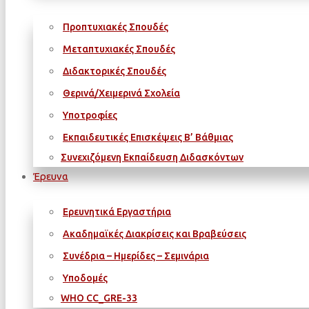
Προπτυχιακές Σπουδές
Μεταπτυχιακές Σπουδές
Διδακτορικές Σπουδές
Θερινά/Χειμερινά Σχολεία
Υποτροφίες
Εκπαιδευτικές Επισκέψεις Β’ Βάθμιας
Συνεχιζόμενη Εκπαίδευση Διδασκόντων
Έρευνα
Ερευνητικά Εργαστήρια
Ακαδημαϊκές Διακρίσεις και Βραβεύσεις
Συνέδρια – Ημερίδες – Σεμινάρια
Υποδομές
WΗΟ CC_GRE-33