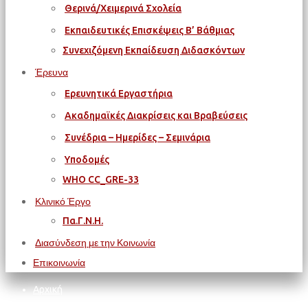
Θερινά/Χειμερινά Σχολεία
Εκπαιδευτικές Επισκέψεις Β’ Βάθμιας
Συνεχιζόμενη Εκπαίδευση Διδασκόντων
Έρευνα
Ερευνητικά Εργαστήρια
Ακαδημαϊκές Διακρίσεις και Βραβεύσεις
Συνέδρια – Ημερίδες – Σεμινάρια
Υποδομές
WΗΟ CC_GRE-33
Κλινικό Έργο
Πα.Γ.Ν.Η.
Διασύνδεση με την Κοινωνία
Επικοινωνία
Αρχική
ΠΑΝΕΠΙΣΤΗΜΙΟ ΚΡΗΤΗΣ