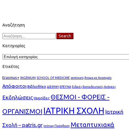
Αναζήτηση
Search
Search
for:
Κατηγορίες
Κατηγορίες
Ετικέτες
Erasmus+
INGENIUM
SCHOOL OF MEDICINE
seminars
Άτομα με Αναπηρία
Απόφοιτοι
Βιβλιοθήκη
ΔΙΕΘΝΗ
ΕΡΕΥΝΑ
Ειδικές Εκπαιδευτικές Ανάγκες
ΘΕΣΜΟΙ - ΦΟΡΕΙΣ -
Εκδηλώσεις
Ημερίδες
ΙΑΤΡΙΚΗ ΣΧΟΛΗ
ΟΡΓΑΝΙΣΜΟΙ
Ιατρική
Μεταπτυχιακά
Σχολή – patris.gr
Ισότιμη Πρόσβαση