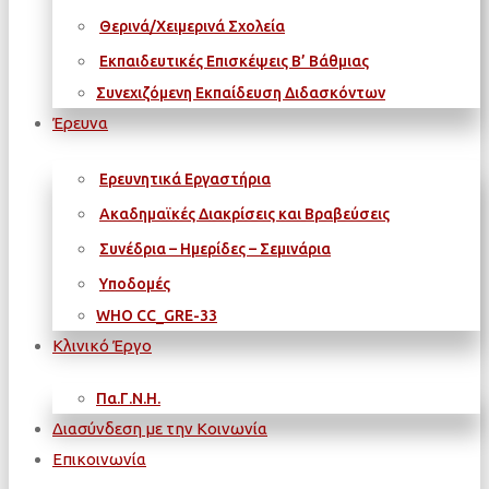
Θερινά/Χειμερινά Σχολεία
Εκπαιδευτικές Επισκέψεις Β’ Βάθμιας
Συνεχιζόμενη Εκπαίδευση Διδασκόντων
Έρευνα
Ερευνητικά Εργαστήρια
Ακαδημαϊκές Διακρίσεις και Βραβεύσεις
Συνέδρια – Ημερίδες – Σεμινάρια
Υποδομές
WΗΟ CC_GRE-33
Κλινικό Έργο
Πα.Γ.Ν.Η.
Διασύνδεση με την Κοινωνία
Επικοινωνία