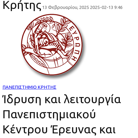
Κρήτης
13 Φεβρουαρίου, 2025
2025-02-13 9:46
Ίδρυση
και
λειτουργία
Πανεπιστημιακού
Κέντρου
Έρευνας
ΠΑΝΕΠΙΣΤΗΜΙΟ ΚΡΗΤΗΣ
Ίδρυση και λειτουργία
και
Πανεπιστημιακού
Καινοτομίας
(ΠΑ.Κ.Ε.Κ.)
Κέντρου Έρευνας και