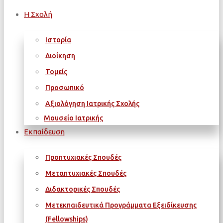
Η Σχολή
Ιστορία
Διοίκηση
Τομείς
Προσωπικό
Αξιολόγηση Ιατρικής Σχολής
Μουσείο Ιατρικής
Εκπαίδευση
Προπτυχιακές Σπουδές
Μεταπτυχιακές Σπουδές
Διδακτορικές Σπουδές
Μετεκπαιδευτικά Προγράμματα Εξειδίκευσης
(Fellowships)