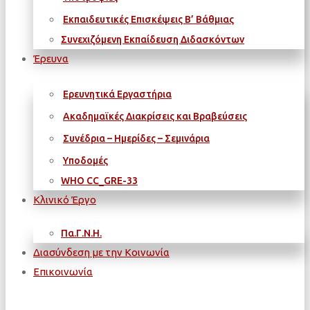
Εκπαιδευτικές Επισκέψεις Β’ Βάθμιας
Συνεχιζόμενη Εκπαίδευση Διδασκόντων
Έρευνα
Ερευνητικά Εργαστήρια
Ακαδημαϊκές Διακρίσεις και Βραβεύσεις
Συνέδρια – Ημερίδες – Σεμινάρια
Υποδομές
WΗΟ CC_GRE-33
Κλινικό Έργο
Πα.Γ.Ν.Η.
Διασύνδεση με την Κοινωνία
Επικοινωνία