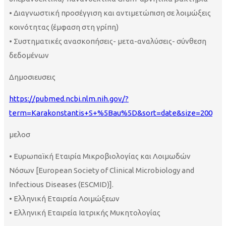
• Διαγνωστική προσέγγιση και αντιμετώπιση σε λοιμώξεις
κοινότητας (έμφαση στη γρίπη)
• Συστηματικές ανασκοπήσεις- μετα-αναλύσεις- σύνθεση
δεδομένων
Δημοσιευσεις
https://pubmed.ncbi.nlm.nih.gov/?
term=Karakonstantis+S+%5Bau%5D&sort=date&size=200
μελοσ
• Ευρωπαϊκή Εταιρία Μικροβιολογίας και Λοιμωδών
Νόσων [European Society of Clinical Microbiology and
Infectious Diseases (ESCMID)].
• Ελληνική Εταιρεία Λοιμώξεων
• Ελληνική Εταιρεία Ιατρικής Μυκητολογίας