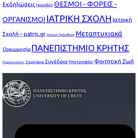
ΘΕΣΜΟΙ - ΦΟΡΕΙΣ -
Εκδηλώσεις
Ημερίδες
ΙΑΤΡΙΚΗ ΣΧΟΛΗ
ΟΡΓΑΝΙΣΜΟΙ
Ιατρική
Μεταπτυχιακά
Σχολή – patris.gr
Ισότιμη Πρόσβαση
ΠΑΝΕΠΙΣΤΗΜΙΟ ΚΡΗΤΗΣ
Ορκωμοσία
Φοιτητική Ζωή
Συνέδρια
Υποτροφίες
Σεμινάρια
Παρουσιάσεις