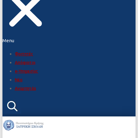
Menu
Φοιτητές
Απόφοιτοι
e-Υπηρεσίες
Νέα
Αναρτητέα