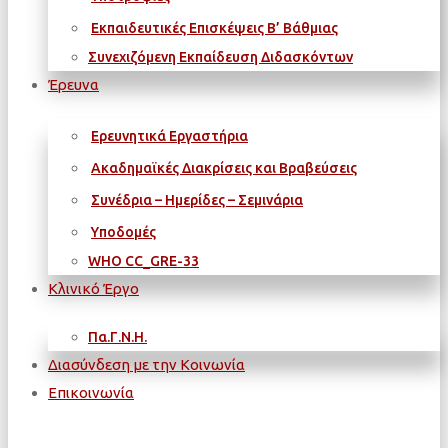
Εκπαιδευτικές Επισκέψεις Β’ Βάθμιας
Συνεχιζόμενη Εκπαίδευση Διδασκόντων
Έρευνα
Ερευνητικά Εργαστήρια
Ακαδημαϊκές Διακρίσεις και Βραβεύσεις
Συνέδρια – Ημερίδες – Σεμινάρια
Υποδομές
WΗΟ CC_GRE-33
Κλινικό Έργο
Πα.Γ.Ν.Η.
Διασύνδεση με την Κοινωνία
Επικοινωνία