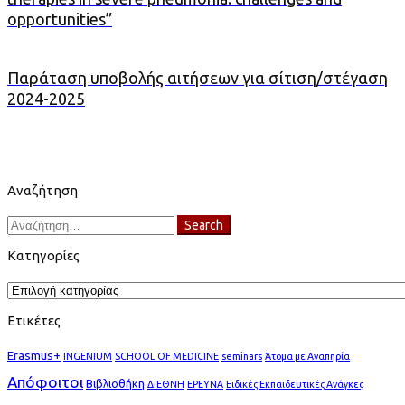
opportunities”
Παράταση υποβολής αιτήσεων για σίτιση/στέγαση
2024-2025
Αναζήτηση
Search
Search
for:
Κατηγορίες
Κατηγορίες
Ετικέτες
Erasmus+
INGENIUM
SCHOOL OF MEDICINE
seminars
Άτομα με Αναπηρία
Απόφοιτοι
Βιβλιοθήκη
ΔΙΕΘΝΗ
ΕΡΕΥΝΑ
Ειδικές Εκπαιδευτικές Ανάγκες