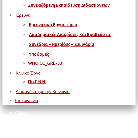
Συνεχιζόμενη Εκπαίδευση Διδασκόντων
Έρευνα
Ερευνητικά Εργαστήρια
Ακαδημαϊκές Διακρίσεις και Βραβεύσεις
Συνέδρια – Ημερίδες – Σεμινάρια
Υποδομές
WΗΟ CC_GRE-33
Κλινικό Έργο
Πα.Γ.Ν.Η.
Διασύνδεση με την Κοινωνία
Επικοινωνία
Αρχική
ΦΟΙΤΗΤΙΚΑ ΘΕΜΑΤΑ
Υποτροφίες
Ίδρυμα Μποδοσάκη: Προκήρυξη Επιστημονικών Βραβείων