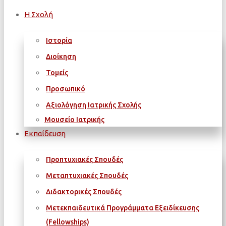
Η Σχολή
Ιστορία
Διοίκηση
Τομείς
Προσωπικό
Αξιολόγηση Ιατρικής Σχολής
Μουσείο Ιατρικής
Εκπαίδευση
Προπτυχιακές Σπουδές
Μεταπτυχιακές Σπουδές
Διδακτορικές Σπουδές
Μετεκπαιδευτικά Προγράμματα Εξειδίκευσης
(Fellowships)