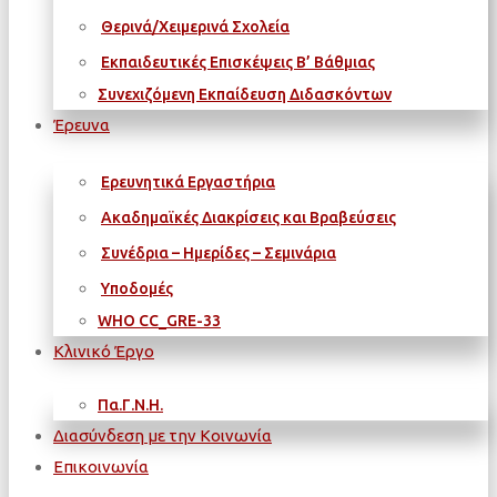
Θερινά/Χειμερινά Σχολεία
Εκπαιδευτικές Επισκέψεις Β’ Βάθμιας
Συνεχιζόμενη Εκπαίδευση Διδασκόντων
Έρευνα
Ερευνητικά Εργαστήρια
Ακαδημαϊκές Διακρίσεις και Βραβεύσεις
Συνέδρια – Ημερίδες – Σεμινάρια
Υποδομές
WΗΟ CC_GRE-33
Κλινικό Έργο
Πα.Γ.Ν.Η.
Διασύνδεση με την Κοινωνία
Επικοινωνία