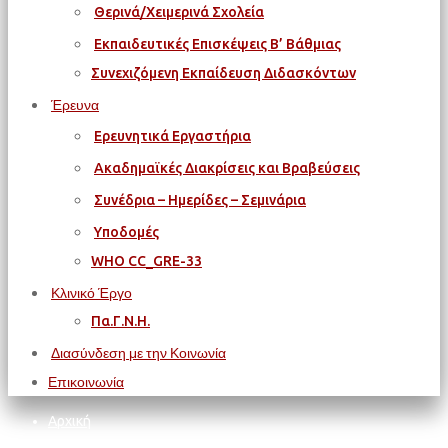
Θερινά/Χειμερινά Σχολεία
Εκπαιδευτικές Επισκέψεις Β’ Βάθμιας
Συνεχιζόμενη Εκπαίδευση Διδασκόντων
Έρευνα
Ερευνητικά Εργαστήρια
Ακαδημαϊκές Διακρίσεις και Βραβεύσεις
Συνέδρια – Ημερίδες – Σεμινάρια
Υποδομές
WΗΟ CC_GRE-33
Κλινικό Έργο
Πα.Γ.Ν.Η.
Διασύνδεση με την Κοινωνία
Επικοινωνία
Αρχική
Χλουβεράκης Γρηγόρης