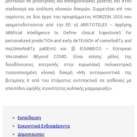
μοντέλων σε βιοϊατρικές και επιδημιολογικές μελέτες και στον
σχεδιασμό και ανάλυση κλινικών δοκιμών. Συμμετέχει επί του
παρόντος σε δύο έργα του προγράμματος HORIZON 2020 που
χρηματοδοτούνται από την ΕΕ: α) ARISTOTELES – Applying
ARtificial Intelligence to Define clinical trajectorieS for
personalized predicTiOn and early deTEctiOn of comorbidiTy and
muLtimorbidiTy pattErnS και β) EUVABECO – EUropean
VAccination BEyond COVID. Είναι επίσης μέλος της
διευθύνουσας επιτροπής στην ευρωπαϊκή πολυκεντρική
τυχαιοποιημένη κλινική δοκιμή «Μη ανταγωνιστικά της
βιταμίνης Κ από του στόματος αντιπηκτικά σε ασθενείς με
επεισόδια υψηλής συχνότητας κολπικής μαρμαρυγής».
Εκπαίδευση
Ερευνητικά Ενδιαφέροντα
Δημοσιευσεις