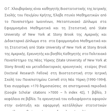
Ο Γ. Χλουβεράκης είναι καθηγητής Βιοστατιστικής της Ιατρικής
Σχολής του Παν/μίου Κρήτης, Έλαβε πτυχίο Μαθηματικών από
το Πανεπιστήμιο Ιωαννίνων, Μεταπτυχιακό Δίπλωμα στα
Εφαρμοσμένα Μαθηματικά και τη Στατιστική από State
University of New York at Stony Brook της Αμερικής και
Διδακτορικό Δίπλωμα στα στα Εφαρμοσμένα Μαθηματικά και
τη Στατιστική από State University of New York at Stony Brook
της Αμερικής. Ερευνητής και βοηθός Καθηγητής στο Πολιτειακό
Πανεπίστημιο της Νέας Υόρκης (State University of New York at
Stony Brook) και μεταδιδακτορικός ερευνητικός εταίρος (Post
Doctoral Research Fellow) στη Βιοστατιστική στην Ιατρική
Σχολή του Πανεπιστημίου Cornell στη Νέα Υόρκη (1990-1994).
Έχει συγγράψει >170 δημοσιεύσεις σε επιστημονικά περιοδικά
(Google Scholar citations >7000 – h index 42), 1 βιβλίο, 3
κεφάλαια σε βιβλία. Τα ερευνητικά του ενδιαφέροντα αφορούν
στην ανάπτυξη και εφαρμογή κατάλληλων στατιστικών