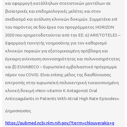
και εφαρμογή κατάλληλων στατιστικών μοντέλων σε
βιοϊατρικές και επιδημιολογικές μελέτες και στον
σχεδιασμό και ανάλυση κλινικών δοκιμών. Συμμετέχει επί
του παρόντος σε δύο έργα του προγράμματος HORIZON
2020 που χρηματοδοτούνται από την ΕΕ: α) ARISTOTELES –
Εφαρμογή τεχνητής νοημοσύνης για τον καθορισμό
κλινικών πορειών για εξατομικευμένη πρόβλεψη και
έγκαιρη ανίχνευση συννοσηρότητας και πολυνοσηρότητας
και β) EUVABECO – Ευρωπαϊκό εμβολιαστικό πρόγραμμα
πέραν του COVID. Είναι επίσης μέλος της διευθύνουσας
επιτροπής στην ευρωπαϊκή πολυκεντρική τυχαιοποιημένη
κλινική δοκιμή «Non-vitamin K Antagonist Oral
Anticoagulants in Patients With Atrial High Rate Episodes».
Δημοσιευσεις
https://pubmed.ncbi.nlm.nih.gov/?term=chlouverakis+g