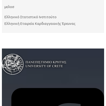
μελοσ
Ελληνικό
Στατιστικό
Ινστιτούτο
Ελληνική Εταιρεία Καρδιαγγειακής Έρευνας
Αναλυτικό Βιογραφικό