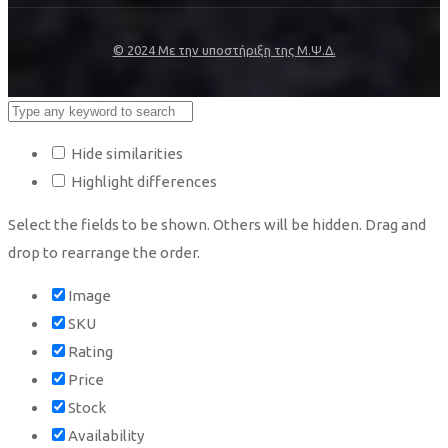
© 2024 Με την υποστήριξη της Μ.Ψ.Δ.
Hide similarities
Highlight differences
Select the fields to be shown. Others will be hidden. Drag and
drop to rearrange the order.
Image
SKU
Rating
Price
Stock
Availability