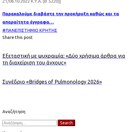
Ζ1/06.10.2022 Κ.Υ.Α. (Β΄5220)]
Παρακαλούμε διαβάστε την προκήρυξη καθώς και τα
απαραίτητα έγγραφα…
#
ΠΑΝΕΠΙΣΤΗΜΙΟ ΚΡΗΤΗΣ
Share this post
Εξεταστική με ψυχραιμία: «Δύο χρήσιμα άρθρα για
τη διαχείριση του άγχους»
Συνέδριο «Bridges of Pulmonology 2026»
Αναζήτηση
Search
Search
for: