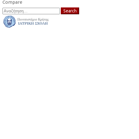
Compare
Search
Search
for: