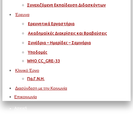
Συνεχιζόμενη Εκπαίδευση Διδασκόντων
Έρευνα
Ερευνητικά Εργαστήρια
Ακαδημαϊκές Διακρίσεις και Βραβεύσεις
Συνέδρια – Ημερίδες – Σεμινάρια
Υποδομές
WΗΟ CC_GRE-33
Κλινικό Έργο
Πα.Γ.Ν.Η.
Διασύνδεση με την Κοινωνία
Επικοινωνία
Αρχική
ΙΑΤΡΙΚΗ ΣΧΟΛΗ
Προκήρυξης Εκλογών Φοιτητών/Φοιτητριών Ιατρικής για το
Πειθαρχικό Συμβούλιο Φοιτητών ΠΚ (3 κύκλων σπουδών)