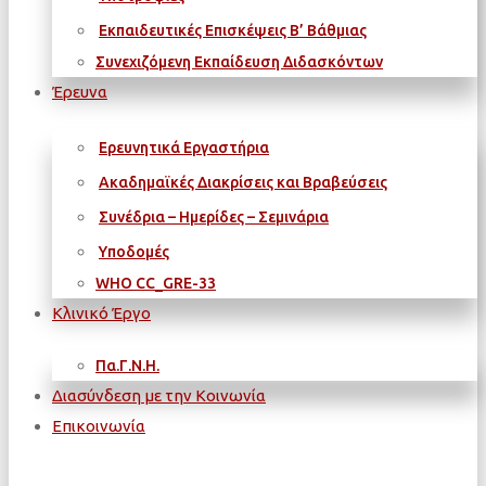
Εκπαιδευτικές Επισκέψεις Β’ Βάθμιας
Συνεχιζόμενη Εκπαίδευση Διδασκόντων
Έρευνα
Ερευνητικά Εργαστήρια
Ακαδημαϊκές Διακρίσεις και Βραβεύσεις
Συνέδρια – Ημερίδες – Σεμινάρια
Υποδομές
WΗΟ CC_GRE-33
Κλινικό Έργο
Πα.Γ.Ν.Η.
Διασύνδεση με την Κοινωνία
Επικοινωνία