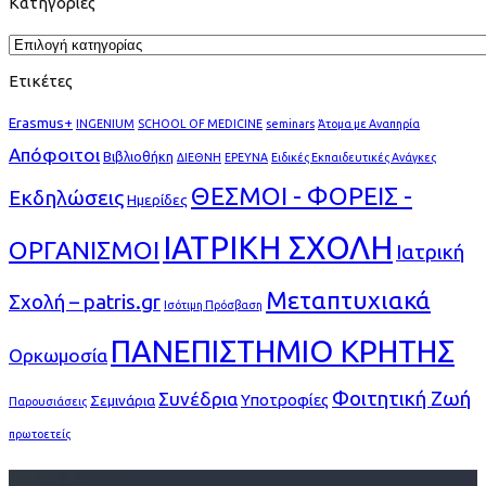
Κατηγορίες
Κατηγορίες
Ετικέτες
Erasmus+
INGENIUM
SCHOOL OF MEDICINE
seminars
Άτομα με Αναπηρία
Απόφοιτοι
Βιβλιοθήκη
ΔΙΕΘΝΗ
ΕΡΕΥΝΑ
Ειδικές Εκπαιδευτικές Ανάγκες
ΘΕΣΜΟΙ - ΦΟΡΕΙΣ -
Εκδηλώσεις
Ημερίδες
ΙΑΤΡΙΚΗ ΣΧΟΛΗ
ΟΡΓΑΝΙΣΜΟΙ
Ιατρική
Μεταπτυχιακά
Σχολή – patris.gr
Ισότιμη Πρόσβαση
ΠΑΝΕΠΙΣΤΗΜΙΟ ΚΡΗΤΗΣ
Ορκωμοσία
Φοιτητική Ζωή
Συνέδρια
Υποτροφίες
Σεμινάρια
Παρουσιάσεις
πρωτοετείς