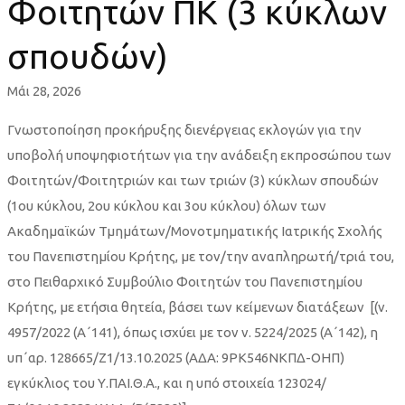
Φοιτητών ΠΚ (3 κύκλων
(3
σπουδών)
κύκλων
Μάι 28, 2026
σπουδών)
Γνωστοποίηση προκήρυξης διενέργειας εκλογών για την
υποβολή υποψηφιοτήτων για την ανάδειξη εκπροσώπου των
Φοιτητών/Φοιτητριών και των τριών (3) κύκλων σπουδών
(1ου κύκλου, 2ου κύκλου και 3ου κύκλου) όλων των
Ακαδημαϊκών Τμημάτων/Μονοτμηματικής Ιατρικής Σχολής
του Πανεπιστημίου Κρήτης, με τον/την αναπληρωτή/τριά του,
στο Πειθαρχικό Συμβούλιο Φοιτητών του Πανεπιστημίου
Κρήτης, με ετήσια θητεία, βάσει των κείμενων διατάξεων [(ν.
4957/2022 (Α΄141), όπως ισχύει με τον ν. 5224/2025 (Α΄142), η
υπ΄αρ. 128665/Ζ1/13.10.2025 (ΑΔΑ: 9ΡΚ546ΝΚΠΔ-ΟΗΠ)
εγκύκλιος του Υ.ΠΑΙ.Θ.Α., και η υπό στοιχεία 123024/