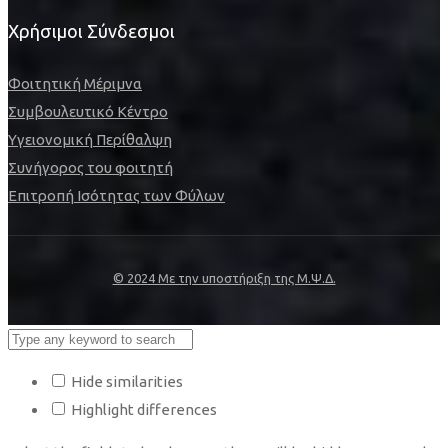
Χρήσιμοι Σύνδεσμοι
Φοιτητική Μέριμνα
Συμβουλευτικό Κέντρο
Υγειονομική Περίθαλψη
Συνήγορος του φοιτητή
Επιτροπή Ισότητας των Φύλων
© 2024 Με την υποστήριξη της Μ.Ψ.Δ.
Hide similarities
Highlight differences