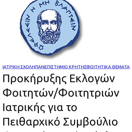
Προκήρυξης
Εκλογών
Φοιτητών/
Φοιτητριών
Ιατρικής
για
ΙΑΤΡΙΚΗ ΣΧΟΛΗ
ΠΑΝΕΠΙΣΤΗΜΙΟ ΚΡΗΤΗΣ
ΦΟΙΤΗΤΙΚΑ ΘΕΜΑΤΑ
Προκήρυξης Εκλογών
το
Φοιτητών/Φοιτητριών
Πειθαρχικό
Συμβούλιο
Ιατρικής για το
Φοιτητών
Πειθαρχικό Συμβούλιο
ΠΚ