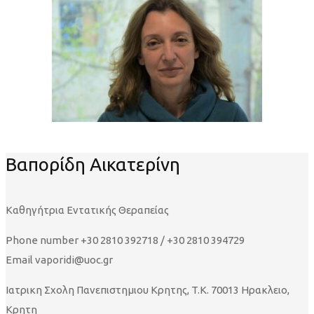
Βαπορίδη Αικατερίνη
Kαθηγήτρια Εντατικής Θεραπείας
Phone number
+30 2810 392718 / +30 2810 394729
Email
vaporidi@uoc.gr
Ιατρικη Σχολη Πανεπιστημιου Κρητης, T.K. 70013 Ηρακλειο,
Κρητη