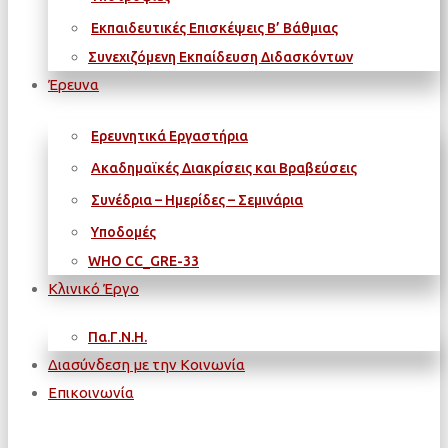
Εκπαιδευτικές Επισκέψεις Β’ Βάθμιας
Συνεχιζόμενη Εκπαίδευση Διδασκόντων
Έρευνα
Ερευνητικά Εργαστήρια
Ακαδημαϊκές Διακρίσεις και Βραβεύσεις
Συνέδρια – Ημερίδες – Σεμινάρια
Υποδομές
WΗΟ CC_GRE-33
Κλινικό Έργο
Πα.Γ.Ν.Η.
Διασύνδεση με την Κοινωνία
Επικοινωνία