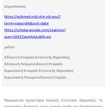
Δημοσιευσεις
https://pubmed.ncbi.nlm.nih.gov/?
term=vaporidik&sort=date
https://scholar.google.com/citations?
user=03XZZaoAAAAJ&hl=en
μελοσ
Ελληνική Εταιρεία Εντατικής Θεραπείας
Ελληνική Πνευμονολογική Εταιρεία
Ευρωπαική Εταιρεία Εντατικής Θεραπείας
Ευρωπαική Πνευμονολογική Εταιρεία
Πειραματικό Εργαστήριο Ιατρικής Εντατικής Θεραπείας: Το
εργαστήριο βρίσκεται στην ιατρική σχολή του Πανεπιστημίου