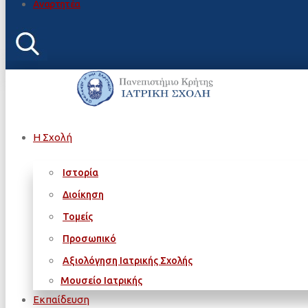
Αναρτητέα
Η Σχολή
Ιστορία
Διοίκηση
Τομείς
Προσωπικό
Αξιολόγηση Ιατρικής Σχολής
Μουσείο Ιατρικής
Εκπαίδευση