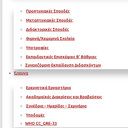
Προπτυχιακές Σπουδές
Μεταπτυχιακές Σπουδές
Διδακτορικές Σπουδές
Θερινά/Χειμερινά Σχολεία
Υποτροφίες
Εκπαιδευτικές Επισκέψεις Β’ Βάθμιας
Συνεχιζόμενη Εκπαίδευση Διδασκόντων
Έρευνα
Ερευνητικά Εργαστήρια
Ακαδημαϊκές Διακρίσεις και Βραβεύσεις
Συνέδρια – Ημερίδες – Σεμινάρια
Υποδομές
WΗΟ CC_GRE-33