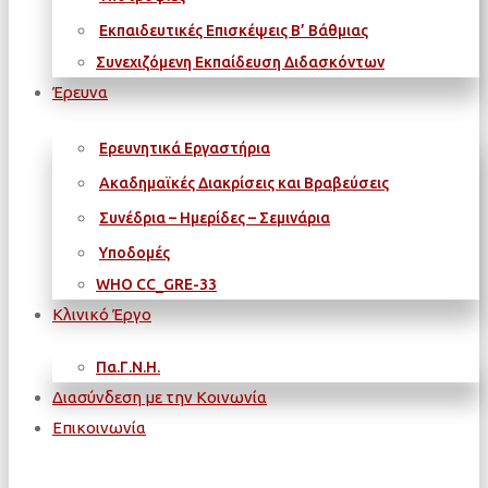
Εκπαιδευτικές Επισκέψεις Β’ Βάθμιας
Συνεχιζόμενη Εκπαίδευση Διδασκόντων
Έρευνα
Ερευνητικά Εργαστήρια
Ακαδημαϊκές Διακρίσεις και Βραβεύσεις
Συνέδρια – Ημερίδες – Σεμινάρια
Υποδομές
WΗΟ CC_GRE-33
Κλινικό Έργο
Πα.Γ.Ν.Η.
Διασύνδεση με την Κοινωνία
Επικοινωνία