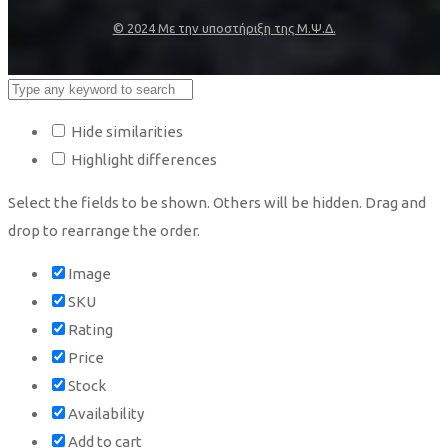
© 2024 Με την υποστήριξη της Μ.Ψ.Δ.
Hide similarities
Highlight differences
Select the fields to be shown. Others will be hidden. Drag and
drop to rearrange the order.
Image
SKU
Rating
Price
Stock
Availability
Add to cart