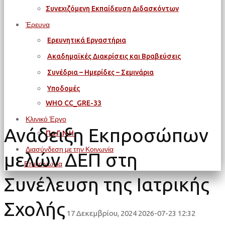
Συνεχιζόμενη Εκπαίδευση Διδασκόντων
Έρευνα
Ερευνητικά Εργαστήρια
Ακαδημαϊκές Διακρίσεις και Βραβεύσεις
Συνέδρια – Ημερίδες – Σεμινάρια
Υποδομές
WΗΟ CC_GRE-33
Κλινικό Έργο
Ανάδειξη Εκπροσώπων
Πα.Γ.Ν.Η.
Διασύνδεση με την Κοινωνία
μελών ΔΕΠ στη
Επικοινωνία
Συνέλευση της Ιατρικής
Σχολής
17 Δεκεμβρίου, 2024
2026-07-23 12:32