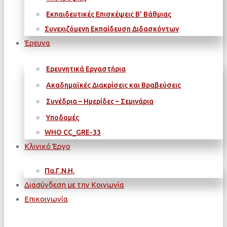
Εκπαιδευτικές Επισκέψεις Β’ Βάθμιας
Συνεχιζόμενη Εκπαίδευση Διδασκόντων
Έρευνα
Ερευνητικά Εργαστήρια
Ακαδημαϊκές Διακρίσεις και Βραβεύσεις
Συνέδρια – Ημερίδες – Σεμινάρια
Υποδομές
WΗΟ CC_GRE-33
Κλινικό Έργο
Πα.Γ.Ν.Η.
Διασύνδεση με την Κοινωνία
Επικοινωνία