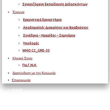
Συνεχιζόμενη Εκπαίδευση Διδασκόντων
Έρευνα
Ερευνητικά Εργαστήρια
Ακαδημαϊκές Διακρίσεις και Βραβεύσεις
Συνέδρια – Ημερίδες – Σεμινάρια
Υποδομές
WΗΟ CC_GRE-33
Κλινικό Έργο
Πα.Γ.Ν.Η.
Διασύνδεση με την Κοινωνία
Επικοινωνία
Αρχική
Privacy Statement (EU)
Privacy Statement (EU)