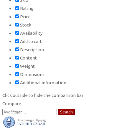
SKU
Rating
Price
Stock
Availability
Add to cart
Description
Content
Weight
Dimensions
Additional information
Click outside to hide the comparison bar
Compare
Search
Search
for: