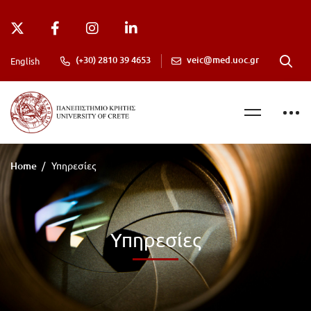
(+30) 2810 39 4653
veic@med.uoc.gr
English
Home
Υπηρεσίες
Υπηρεσίες