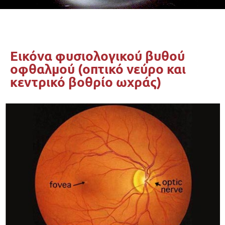
Εικόνα φυσιολογικού βυθού
οφθαλμού (οπτικό νεύρο και
κεντρικό βοθρίο ωχράς)