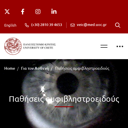
(+30) 2810 39 4653
veic@med.uoc.gr
English
Home
Για τον Ασθενή
Παθήσεις αμφιβληστροειδούς
Παθήσεις αμφιβληστροειδούς