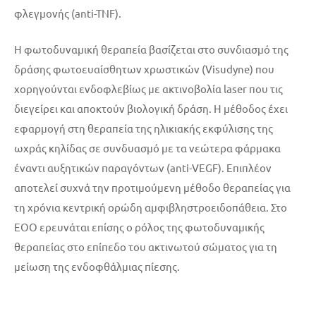
φλεγμονής (anti-TNF).
Η φωτοδυναμική θεραπεία βασίζεται στο συνδιασμό της
δράσης φωτοευαίσθητων χρωστικών (Visudyne) που
χορηγούνται ενδοφλεβίως με ακτινοβολία laser που τις
διεγείρει και αποκτούν βιολογική δράση. Η μέθοδος έχει
εφαρμογή στη θεραπεία της ηλικιακής εκφύλισης της
ωχράς κηλίδας σε συνδυασμό με τα νεώτερα φάρμακα
έναντι αυξητικών παραγόντων (anti-VEGF). Επιπλέον
αποτελεί συχνά την προτιμούμενη μέθοδο θεραπείας για
τη χρόνια κεντρική ορώδη αμφιβληστροειδοπάθεια. Στο
ΕΟΟ ερευνάται επίσης ο ρόλος της φωτοδυναμικής
θεραπείας στο επίπεδο του ακτινωτού σώματος για τη
μείωση της ενδοφθάλμιας πίεσης.