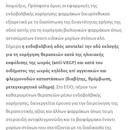
λοιμώξεις. Πρόσφατα όμως οι εφαρμογές της
ενδοβολβικής χορήγησης φαρμάκων διευρύνθυκαν
εξαιρετικά με τη διαπίστωση της δυαντότητας χρήσης της
οδού αυτής για τη χορήγηση βιολογικών φαρμάκων όπως
αντισώματων έναντι ειδικών μορίων στόχων κλπ.
Σήμερα
η ενδοβολβική οδός αποτελεί την οδό εκλογής
για τη χορήγηση θεραπειών κατά της ηλικιακής
εκφύλισης της ωχράς (anti-VEGF) και κατά του
οιδήματος της ωχράς κηλίδος επί αγγειακών και
φλεγμονοδών καταστάσεων (διαβήτης, θρόμβωση,
μετεγχειρητικό οίδημα)
. Στο ΕΟΟ, πέραν των
καθιερωμένων θεραπειών μέσω ενδοβολβικής
χορήγησης, διενεργείται έρευνα για την διερεύνηση της
θεραπευτικής αξίας και άλλων φαρμάκων όπως τα μη
στεροειδή αντιφλεγμονώδη και τα βιοφάρμακα έναντι
μορίων στόχων που σχετίζονται με τη διαδικασία της