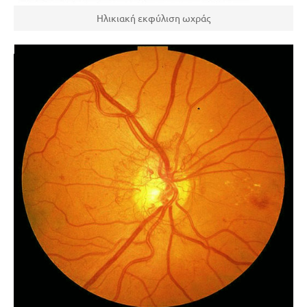
Ηλικιακή εκφύλιση ωχράς