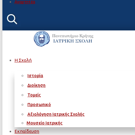
Αναρτητέα
Η Σχολή
Ιστορία
Διοίκηση
Τομείς
Προσωπικό
Αξιολόγηση Ιατρικής Σχολής
Μουσείο Ιατρικής
Εκπαίδευση