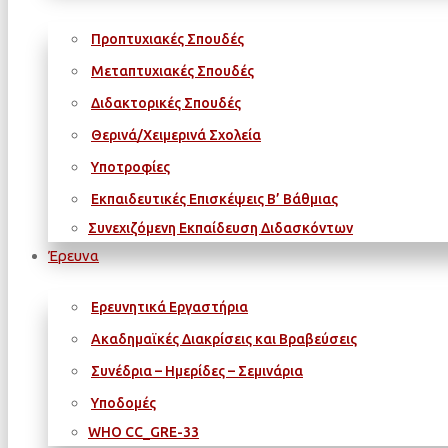
Προπτυχιακές Σπουδές
Μεταπτυχιακές Σπουδές
Διδακτορικές Σπουδές
Θερινά/Χειμερινά Σχολεία
Υποτροφίες
Εκπαιδευτικές Επισκέψεις Β’ Βάθμιας
Συνεχιζόμενη Εκπαίδευση Διδασκόντων
Έρευνα
Ερευνητικά Εργαστήρια
Ακαδημαϊκές Διακρίσεις και Βραβεύσεις
Συνέδρια – Ημερίδες – Σεμινάρια
Υποδομές
WΗΟ CC_GRE-33