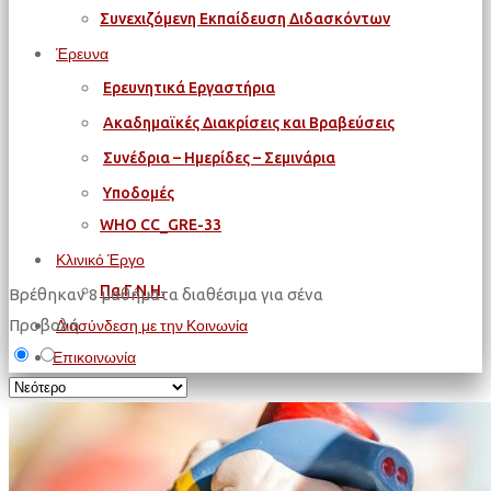
Συνεχιζόμενη Εκπαίδευση Διδασκόντων
Έρευνα
Ερευνητικά Εργαστήρια
Ακαδημαϊκές Διακρίσεις και Βραβεύσεις
Συνέδρια – Ημερίδες – Σεμινάρια
Υποδομές
WΗΟ CC_GRE-33
Κλινικό Έργο
Πα.Γ.Ν.Η.
Βρέθηκαν
8
μαθήματα διαθέσιμα για σένα
Προβολή
Διασύνδεση με την Κοινωνία
Επικοινωνία