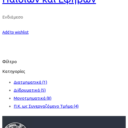
Ενδιάμεσο
Get Enrolled
Add to wishlist
Φίλτρο
Κατηγορίες
Διατμηματικά
(1)
Διϊδρυματικά
(5)
Μονοτμηματικά
(8)
Π.Κ. ως Συνεργαζόμενο Τμήμα
(4)