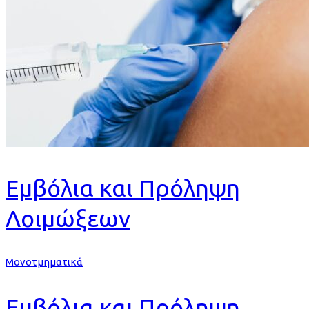
Εμβόλια και Πρόληψη
Λοιμώξεων
Μονοτμηματικά
Εμβόλια και Πρόληψη