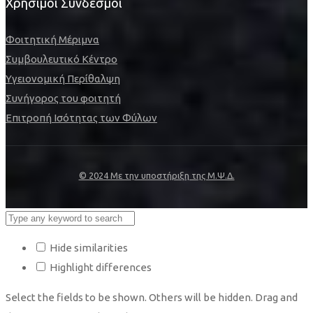
Χρήσιμοι Σύνδεσμοι
Φοιτητική Μέριμνα
Συμβουλευτικό Κέντρο
Υγειονομική Περίθαλψη
Συνήγορος του φοιτητή
Επιτροπή Ισότητας των Φύλων
© 2024 Με την υποστήριξη της Μ.Ψ.Δ.
Hide similarities
Highlight differences
Select the fields to be shown. Others will be hidden. Drag and