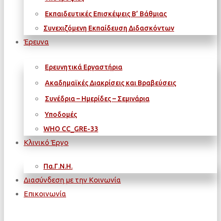
Εκπαιδευτικές Επισκέψεις Β’ Βάθμιας
Συνεχιζόμενη Εκπαίδευση Διδασκόντων
Έρευνα
Ερευνητικά Εργαστήρια
Ακαδημαϊκές Διακρίσεις και Βραβεύσεις
Συνέδρια – Ημερίδες – Σεμινάρια
Υποδομές
WΗΟ CC_GRE-33
Κλινικό Έργο
Πα.Γ.Ν.Η.
Διασύνδεση με την Κοινωνία
Επικοινωνία