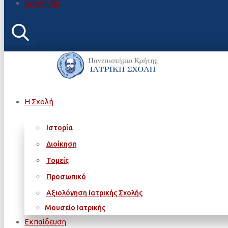
Αναρτητέα
Η Σχολή
Ιστορία
Διοίκηση
Τομείς
Προσωπικό
Αξιολόγηση Ιατρικής Σχολής
Μουσείο Ιατρικής
Εκπαίδευση