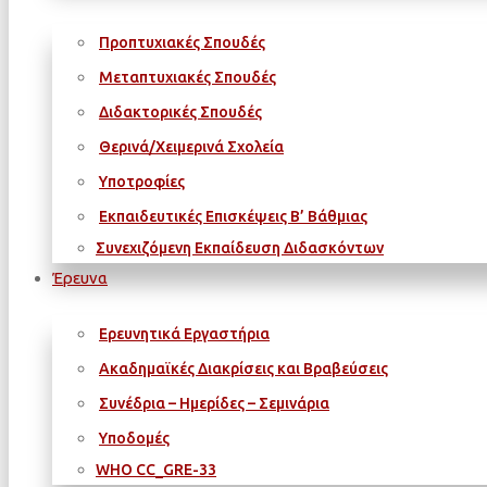
Προπτυχιακές Σπουδές
Μεταπτυχιακές Σπουδές
Διδακτορικές Σπουδές
Θερινά/Χειμερινά Σχολεία
Υποτροφίες
Εκπαιδευτικές Επισκέψεις Β’ Βάθμιας
Συνεχιζόμενη Εκπαίδευση Διδασκόντων
Έρευνα
Ερευνητικά Εργαστήρια
Ακαδημαϊκές Διακρίσεις και Βραβεύσεις
Συνέδρια – Ημερίδες – Σεμινάρια
Υποδομές
WΗΟ CC_GRE-33