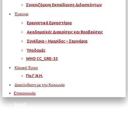
Συνεχιζόμενη Εκπαίδευση Διδασκόντων
Έρευνα
Ερευνητικά Εργαστήρια
Ακαδημαϊκές Διακρίσεις και Βραβεύσεις
Συνέδρια – Ημερίδες – Σεμινάρια
Υποδομές
WΗΟ CC_GRE-33
Κλινικό Έργο
Πα.Γ.Ν.Η.
Διασύνδεση με την Κοινωνία
Επικοινωνία
Αρχική
Εμβόλια και Πρόληψη Λοιμώξεων (webpage)
Εμβόλια και Πρόληψη Λοιμώξεων