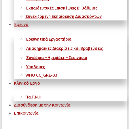
Εκπαιδευτικές Επισκέψεις Β’ Βάθμιας
Συνεχιζόμενη Εκπαίδευση Διδασκόντων
Έρευνα
Ερευνητικά Εργαστήρια
Ακαδημαϊκές Διακρίσεις και Βραβεύσεις
Συνέδρια – Ημερίδες – Σεμινάρια
Υποδομές
WΗΟ CC_GRE-33
Κλινικό Έργο
Πα.Γ.Ν.Η.
Διασύνδεση με την Κοινωνία
Επικοινωνία