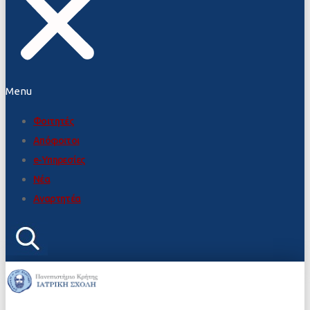
Menu
Φοιτητές
Απόφοιτοι
e-Υπηρεσίες
Νέα
Αναρτητέα