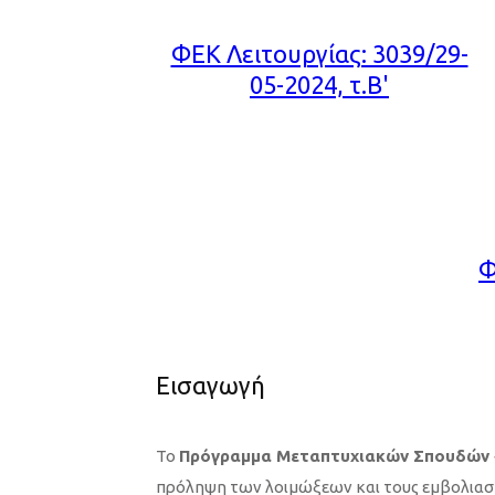
ΦΕΚ Λειτουργίας: 3039/29-
05-2024, τ.Β'
Φ
Εισαγωγή
Το
Πρόγραμμα Μεταπτυχιακών Σπουδών 
πρόληψη των λοιμώξεων και τους εμβολιασμ