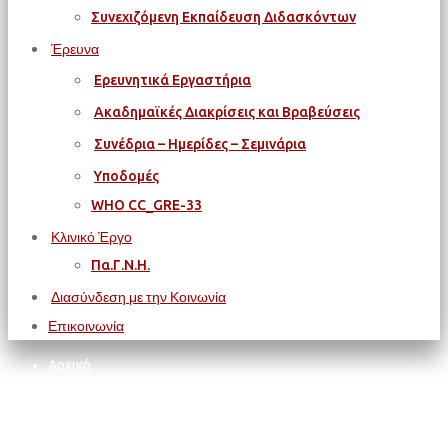
Συνεχιζόμενη Εκπαίδευση Διδασκόντων
Έρευνα
Ερευνητικά Εργαστήρια
Ακαδημαϊκές Διακρίσεις και Βραβεύσεις
Συνέδρια – Ημερίδες – Σεμινάρια
Υποδομές
WΗΟ CC_GRE-33
Κλινικό Έργο
Πα.Γ.Ν.Η.
Διασύνδεση με την Κοινωνία
Επικοινωνία
Αρχική
Εκδηλώσεις
Σεμινάριο: «Το έργο του Κέντρου "ΤΑΛΩΣ" του ΚΕΜΕ-ΠΚ»