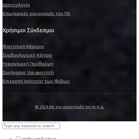
Δεοντολογία
Εσωτερικός κανονισμός του ΠΚ
Χρήσιμοι Σύνδεσμοι
Φοιτητική Μέριμνα
Συμβουλευτικό Κέντρο
Υγειονομική Περίθαλψη
Συνήγορος του φοιτητή
Επιτροπή Ισότητας των Φύλων
© 2024 Με την υποστήριξη της Μ.Ψ.Δ.
Hide similarities