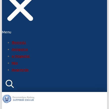
Menu
Φοιτητές
Απόφοιτοι
e-Υπηρεσίες
Νέα
Αναρτητέα