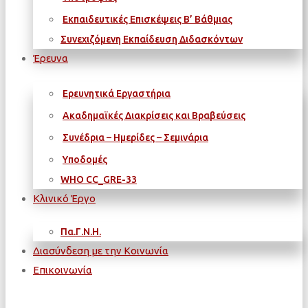
Εκπαιδευτικές Επισκέψεις Β’ Βάθμιας
Συνεχιζόμενη Εκπαίδευση Διδασκόντων
Έρευνα
Ερευνητικά Εργαστήρια
Ακαδημαϊκές Διακρίσεις και Βραβεύσεις
Συνέδρια – Ημερίδες – Σεμινάρια
Υποδομές
WΗΟ CC_GRE-33
Κλινικό Έργο
Πα.Γ.Ν.Η.
Διασύνδεση με την Κοινωνία
Επικοινωνία