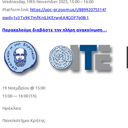
Wednesday, 19th November 2025, 15:00 – 16:00
του
Platform link:
https://uoc-gr.zoom.us/j/88992075314?
pwd=1v3Tx9K7mfKnILlKErwytA4GOF7g0B.1
Κέντρου
Παρακαλούμε διαβάστε την πλήρη ανακοίνωση…
“ΤΑΛΩΣ”
του
ΚΕΜΕ-
ΠΚ»
19 Νοεμβρίου @ 15:00
15:00 — 16:00
(1h)
Ηράκλειο
Πανεπιστήμιο Κρήτης