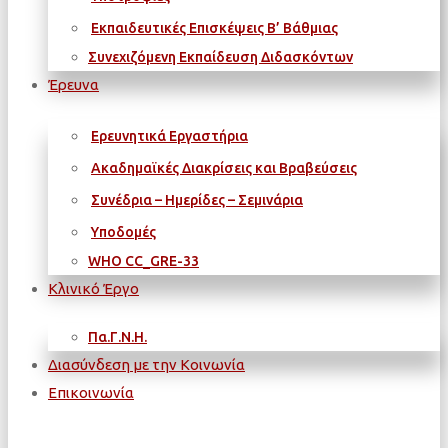
Εκπαιδευτικές Επισκέψεις Β’ Βάθμιας
Συνεχιζόμενη Εκπαίδευση Διδασκόντων
Έρευνα
Ερευνητικά Εργαστήρια
Ακαδημαϊκές Διακρίσεις και Βραβεύσεις
Συνέδρια – Ημερίδες – Σεμινάρια
Υποδομές
WΗΟ CC_GRE-33
Κλινικό Έργο
Πα.Γ.Ν.Η.
Διασύνδεση με την Κοινωνία
Επικοινωνία