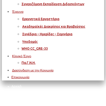
Συνεχιζόμενη Εκπαίδευση Διδασκόντων
Έρευνα
Ερευνητικά Εργαστήρια
Ακαδημαϊκές Διακρίσεις και Βραβεύσεις
Συνέδρια – Ημερίδες – Σεμινάρια
Υποδομές
WΗΟ CC_GRE-33
Κλινικό Έργο
Πα.Γ.Ν.Η.
Διασύνδεση με την Κοινωνία
Επικοινωνία
Αρχική
Εκδηλώσεις
4ο MASTERCLASS : “ΟΡΘΟΛΟΓΙΚΗ ΧΡΗΣΗ ΑΝΤΙΜΙΚΡΟΒΙΑΚΩΝ,
ΛΟΙΜΩΞΕΙΣ ΣΕ ΑΝΟΣΟΚΑΤΕΣΤΑΛΜΕΝΟΥΣ ΑΣΘΕΝΕΙΣ”