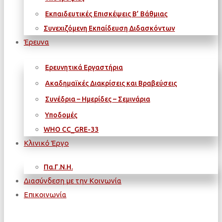
Εκπαιδευτικές Επισκέψεις Β’ Βάθμιας
Συνεχιζόμενη Εκπαίδευση Διδασκόντων
Έρευνα
Ερευνητικά Εργαστήρια
Ακαδημαϊκές Διακρίσεις και Βραβεύσεις
Συνέδρια – Ημερίδες – Σεμινάρια
Υποδομές
WΗΟ CC_GRE-33
Κλινικό Έργο
Πα.Γ.Ν.Η.
Διασύνδεση με την Κοινωνία
Επικοινωνία