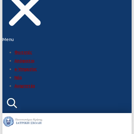
Menu
Φοιτητές
Απόφοιτοι
e-Υπηρεσίες
Νέα
Αναρτητέα