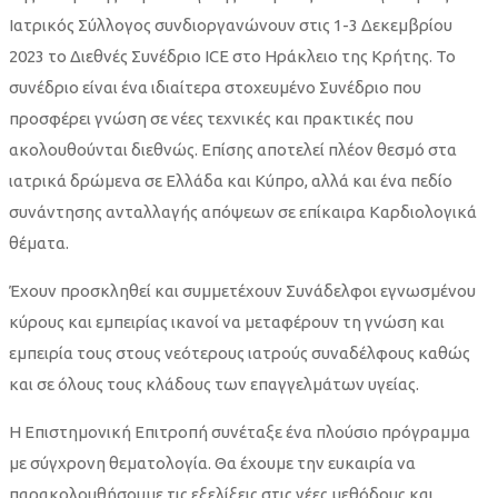
Ιατρικός Σύλλογος συνδιοργανώνουν στις 1-3 Δεκεμβρίου
Επεμβατικό
2023 το Διεθνές Συνέδριο ICE στο Ηράκλειο της Κρήτης. Το
Συνέδριο
συνέδριο είναι ένα ιδιαίτερα στοχευμένο Συνέδριο που
προσφέρει γνώση σε νέες τεχνικές και πρακτικές που
Καρδιολογίας
ακολουθούνται διεθνώς. Επίσης αποτελεί πλέον θεσμό στα
–
ιατρικά δρώμενα σε Ελλάδα και Κύπρο, αλλά και ένα πεδίο
συνάντησης ανταλλαγής απόψεων σε επίκαιρα Καρδιολογικά
ICE
θέματα.
2023
Έχουν προσκληθεί και συμμετέχουν Συνάδελφοι εγνωσμένου
(Ημέρα
κύρους και εμπειρίας ικανοί να μεταφέρουν τη γνώση και
εμπειρία τους στους νεότερους ιατρούς συναδέλφους καθώς
3η)
και σε όλους τους κλάδους των επαγγελμάτων υγείας.
Η Επιστημονική Επιτροπή συνέταξε ένα πλούσιο πρόγραμμα
με σύγχρονη θεματολογία. Θα έχουμε την ευκαιρία να
παρακολουθήσουμε τις εξελίξεις στις νέες μεθόδους και