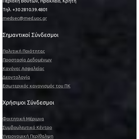
Περιοχή Βουτών, Ηράκλειο, Κρήτη
Τηλ. +30 2810.39.4801
medsec@med.uoc.gr
Σημαντικοί Σύνδεσμοι
Πολιτική Ποιότητας
Προστασία Δεδομένων
Κανόνες Ασφαλείας
Δεοντολογία
Εσωτερικός κανονισμός του ΠΚ
Χρήσιμοι Σύνδεσμοι
Φοιτητική Μέριμνα
Συμβουλευτικό Κέντρο
Υγειονομική Περίθαλψη