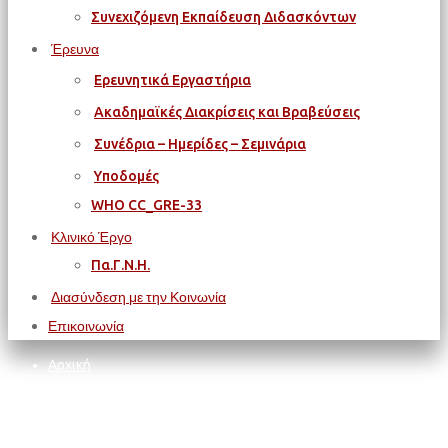
Συνεχιζόμενη Εκπαίδευση Διδασκόντων
Έρευνα
Ερευνητικά Εργαστήρια
Ακαδημαϊκές Διακρίσεις και Βραβεύσεις
Συνέδρια – Ημερίδες – Σεμινάρια
Υποδομές
WΗΟ CC_GRE-33
Κλινικό Έργο
Πα.Γ.Ν.Η.
Διασύνδεση με την Κοινωνία
Επικοινωνία
Αρχική
Ιατρική
2o Διεθνές Επεμβατικό Συνέδριο Καρδιολογίας – ICE 2023
(Ημέρα 3η)