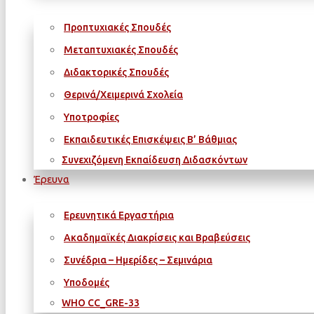
Προπτυχιακές Σπουδές
Μεταπτυχιακές Σπουδές
Διδακτορικές Σπουδές
Θερινά/Χειμερινά Σχολεία
Υποτροφίες
Εκπαιδευτικές Επισκέψεις Β’ Βάθμιας
Συνεχιζόμενη Εκπαίδευση Διδασκόντων
Έρευνα
Ερευνητικά Εργαστήρια
Ακαδημαϊκές Διακρίσεις και Βραβεύσεις
Συνέδρια – Ημερίδες – Σεμινάρια
Υποδομές
WΗΟ CC_GRE-33