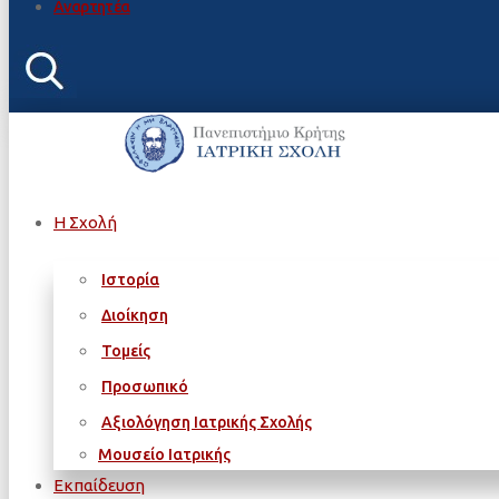
Αναρτητέα
Η Σχολή
Ιστορία
Διοίκηση
Τομείς
Προσωπικό
Αξιολόγηση Ιατρικής Σχολής
Μουσείο Ιατρικής
Εκπαίδευση