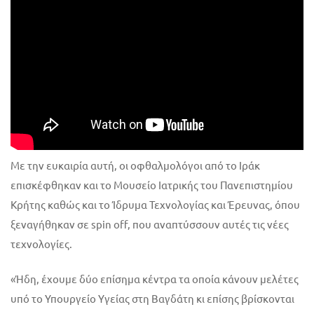
Με την ευκαιρία αυτή, οι οφθαλμολόγοι από το Ιράκ
επισκέφθηκαν και το Μουσείο Ιατρικής του Πανεπιστημίου
Κρήτης καθώς και το Ίδρυμα Τεχνολογίας και Έρευνας, όπου
ξεναγήθηκαν σε spin off, που αναπτύσσουν αυτές τις νέες
τεχνολογίες.
«Ήδη, έχουμε δύο επίσημα κέντρα τα οποία κάνουν μελέτες
υπό το Υπουργείο Υγείας στη Βαγδάτη κι επίσης βρίσκονται