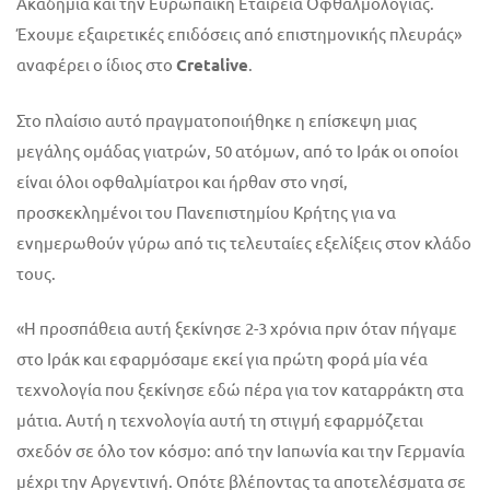
Ακαδημία και την Ευρωπαϊκή Εταιρεία Οφθαλμολογίας.
Έχουμε εξαιρετικές επιδόσεις από επιστημονικής πλευράς»
αναφέρει ο ίδιος στο
Cretalive
.
Στο πλαίσιο αυτό πραγματοποιήθηκε η επίσκεψη μιας
μεγάλης ομάδας γιατρών, 50 ατόμων, από το Ιράκ οι οποίοι
είναι όλοι οφθαλμίατροι και ήρθαν στο νησί,
προσκεκλημένοι του Πανεπιστημίου Κρήτης για να
ενημερωθούν γύρω από τις τελευταίες εξελίξεις στον κλάδο
τους.
«Η προσπάθεια αυτή ξεκίνησε 2-3 χρόνια πριν όταν πήγαμε
στο Ιράκ και εφαρμόσαμε εκεί για πρώτη φορά μία νέα
τεχνολογία που ξεκίνησε εδώ πέρα για τον καταρράκτη στα
μάτια. Αυτή η τεχνολογία αυτή τη στιγμή εφαρμόζεται
σχεδόν σε όλο τον κόσμο: από την Ιαπωνία και την Γερμανία
μέχρι την Αργεντινή. Οπότε βλέποντας τα αποτελέσματα σε