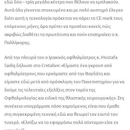
εδώ δύο – τρία μεγάλα κέντρα που θέλουν να εμπλακούν.
Αυτά όλα γίνονται στοχευμένα και με πολύ αυστηρό έλεγχο
διότι αυτή η τεχνολογία πρόκειται να πάρει το CE mark τους
επόμενους μήνες άρα πρέπει να προσέχει κανείς πώς
ακριβώς διαθέτει τα πρωτότυπα και πού» επισημαίνει ο κ.
Παλλήκαρης.
Από την πλευρά του ο Ιρακινός οφθαλμίατρος κ. Mustafa
Sadiq δήλωσε στο Cretalive: «Είμαστε ένα γκρουπ από
οφθαλμίατρους που ερχόμαστε από την Βαγδάτη και
είμαστε εδώ μετά από πρόσκληση του Πανεπιστημίου για να
δούμε τις τελευταίες εξελίξεις στον τομέα της
Οφθαλμολογίας και ειδικά της θλαστικής χειρουργικής». Στη
συνέχεια υπογράμμισε πόσο χαρούμενος είναι που έμαθε
στη συγκεκριμένη τεχνική εδώ και θεωρεί τον εαυτό του
τυχερό. «Ελπίζω να το εφαρμόσω πολύ σύντομα» είπε εν